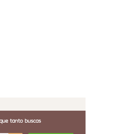
fon Velha de 29 cm
1,00€
 transporte incluido
para Techo Amarras
7,00€
 transporte incluido
 que tanto buscas