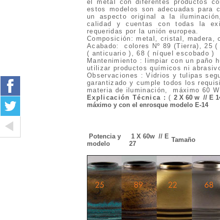
el metal con diferentes productos co
estos modelos son adecuadas para cu
un aspecto original a la iluminaci
calidad y cuentas con todas la exi
requeridas por la unión europea.
Composición: metal, cristal, madera, 
Acabado: colores Nº 89 (Tierra), 25 ( 
( anticuario ), 68 ( níquel escobado )
Mantenimiento : limpiar con un paño h
utilizar productos químicos ni abrasiv
Observaciones : Vidrios y tulipas seg
garantizado y cumple todos los requis
materia de iluminación, máximo 60 W
Explicación Técnica
:
(
2 X 60 w // E 1
máximo y con el enrosque modelo E-14
Potencia y
1 X 60w // E
Tamaño
modelo
27