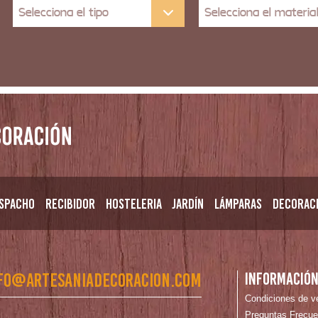
Selecciona el tipo
Selecciona el materia
spacho
Recibidor
Hosteleria
Jardín
Lámparas
Decorac
fo@artesaniadecoracion.com
Informació
Condiciones de v
Preguntas Frecue