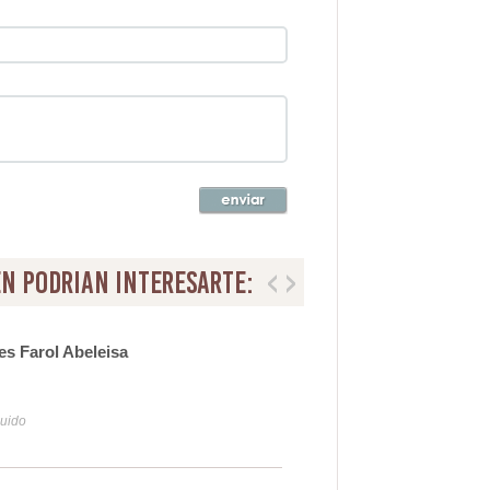
n podrian interesarte:
s Farol Abeleisa
Pro
10
luido
Iva y