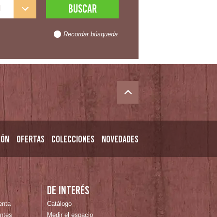
l
Recordar búsqueda
ión
Ofertas
Colecciones
Novedades
n
De interés
enta
Catálogo
ntes
Medir el espacio