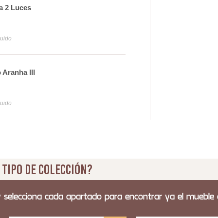
a 2 Luces
Pla
28
luido
Iva y
Aranha III
Lam
29
luido
Iva y
 tipo de colección?
y selecciona cada apartado para encontrar ya el mueble