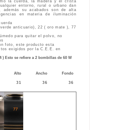
mo la cuerda, la madera y el crista
alquier entorno, rural o urbano dan
ón, además su acabados son de alta
gencias en materia de iluminación
cuerda
verde anticuario), 22 ( oro mate ), 77
úmedo para quitar el polvo, no
os
un foto, este producto esta
itos exigidos por la C.E.E. en
4 ) Esto se refiere a 2 bombillas de 60 W
Alto
Ancho
Fondo
31
36
36