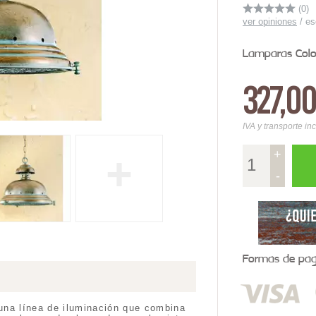
(0)
ver opiniones
/
es
Lamparas Colo
327,0
IVA y transporte in
+
+
-
Formas de pago
una línea de iluminación que combina