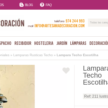
TOS
BLOG
FAQ
974 244 993
teléfono
Todas las cate
info@artesaniadecoracion.com
mail
spacho
Recibidor
Hosteleria
Jardín
Lámparas
Decoració
niales
»
Lamparas Rusticas Techo
»
Lampara Techo Escotilha
Lampar
Techo
Escotilh
Ref: 211 lustr