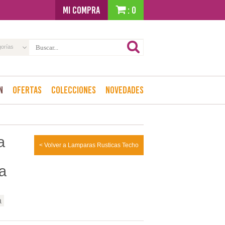
MI COMPRA
: 0
gorías
n
Ofertas
Colecciones
Novedades
a
< Volver a Lamparas Rusticas Techo
a
a