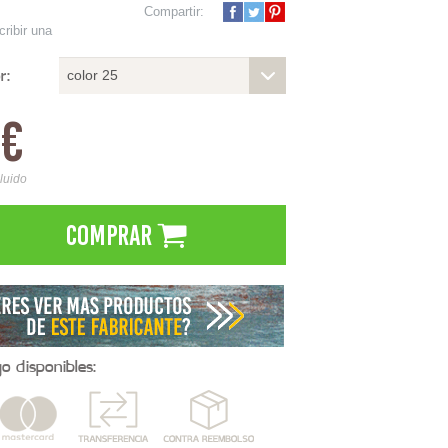
Compartir:
cribir una
r:
color 25
0€
cluido
Comprar
 disponibles: