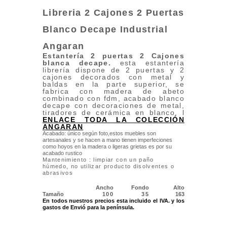
Libreria 2 Cajones 2 Puertas
Blanco Decape Industrial
Angaran
Estantería 2 puertas
2 Cajones
blanca decape.
esta estantería
librería dispone de 2 puertas y 2
cajones decorados con metal y
baldas en la parte superior, se
fabrica con madera de abeto
combinado con fdm, acabado blanco
decape con decoraciones de metal,
tiradores de cerámica en blanco. l
ENLACE TODA LA COLECCIÓN
ANGARAN
Acabado: único según foto,estos muebles son
artesanales y se hacen a mano tienen imperfeciones
como hoyos en la madera o ligeras grietas es por su
acabado rustico
Mantenimiento : limpiar con un paño
húmedo, no utilizar producto disolventes o
abrasivos
Ancho
Fondo
Alto
Tamaño
100
35
163
En todos nuestros precios esta incluido el IVA. y los
gastos de Envió para la península.