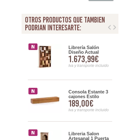
otros productos que tambien
podrian interesarte:
Librería Salón
a Estanteria
Diseño Actual
a Madera
1.673,99€
00€
Colores Serie
Blanca Serie
Boazca
Iva y transporte incluido
nsporte incluido
Consola Estante 3
ria Libreria
cajones Estilo
 Actual Color
189,00€
00€
Colonial Serie
Serie Avio
Madhu
Iva y transporte incluido
nsporte incluido
a Rustica
Libreria Salon
a Madera
Artesanal 1 Puerta