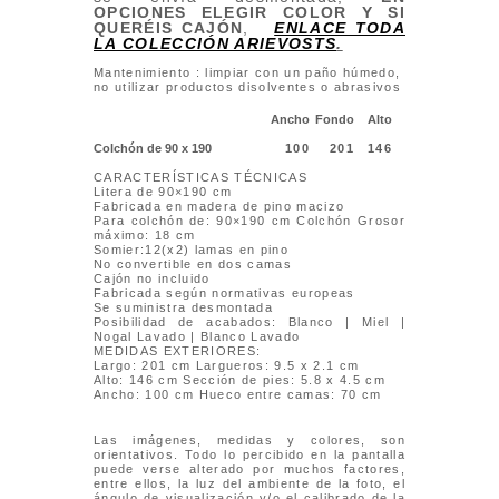
OPCIONES ELEGIR COLOR Y SI
QUERÉIS CAJÓN
,
ENLACE TODA
LA COLECCIÓN ARIEVOSTS
.
Mantenimiento : limpiar con un paño húmedo,
no utilizar productos disolventes o abrasivos
Ancho
Fondo
Alto
Colchón de 90 x 190
100
201
146
CARACTERÍSTICAS TÉCNICAS
Litera de 90×190 cm
Fabricada en madera de pino macizo
Para colchón de: 90×190 cm Colchón Grosor
máximo: 18 cm
Somier:12(x2) lamas en pino
No convertible en dos camas
Cajón no incluido
Fabricada según normativas europeas
Se suministra desmontada
Posibilidad de acabados: Blanco | Miel |
Nogal Lavado | Blanco Lavado
MEDIDAS EXTERIORES:
Largo: 201 cm Largueros: 9.5 x 2.1 cm
Alto: 146 cm Sección de pies: 5.8 x 4.5 cm
Ancho: 100 cm Hueco entre camas: 70 cm
Las imágenes, medidas y colores, son
orientativos. Todo lo percibido en la pantalla
puede verse alterado por muchos factores,
entre ellos, la luz del ambiente de la foto, el
ángulo de visualización y/o el calibrado de la