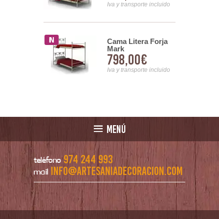
nsporte incluido
Iva y transporte incluido
tera Alta
Cama Litera Forja
in Cajon
Mark
00€
798,00€
rievosts
nsporte incluido
Iva y transporte incluido
MENÚ
974 244 993
teléfono
info@artesaniadecoracion.com
mail