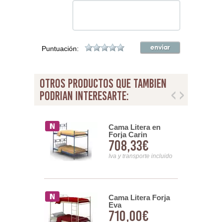
Puntuación:
otros productos que tambien
podrian interesarte:
itera Forja
Cama Litera en
Forja Carin
00€
708,33€
nsporte incluido
Iva y transporte incluido
 Pino 2 Camas
Cama Litera Forja
 135 cm
Eva
00€
710,00€
rievosts