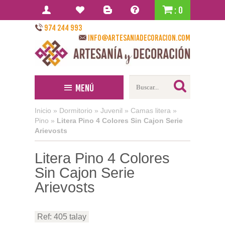
: 0
974 244 993
info@artesaniadecoracion.com
Menú
Inicio
»
Dormitorio
»
Juvenil
»
Camas litera
»
Pino
»
Litera Pino 4 Colores Sin Cajon Serie
Arievosts
Litera Pino 4 Colores
Sin Cajon Serie
Arievosts
Ref: 405 talay