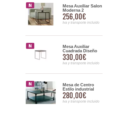
 Diseño
Mesa Auxiliar Salon
o Tejido
Moderna 2
00€
256,00€
Grisaceo
Tamaños Forja
es
Serie Darinel
nsporte incluido
Iva y transporte incluido
ro Sol
Mesa Auxiliar
Cuadrada Diseño
00€
330,00€
Moderno Serie
Minato
nsporte incluido
Iva y transporte incluido
Rattan
Mesa de Centro
 Decape
Estilo industrial
00€
280,00€
Chapa de Acero
Dustriasl
nsporte incluido
Iva y transporte incluido