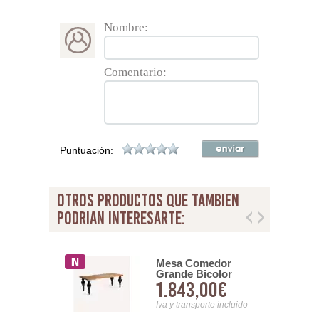
Nombre:
Comentario:
Puntuación:
otros productos que tambien
podrian interesarte:
omedor de
Mesa Comedor
ilo Colonial
Grande Bicolor
5,00€
1.843,00€
ble Serie
Pata Redonda
Negra Serie Zenica
nsporte incluido
Iva y transporte incluido