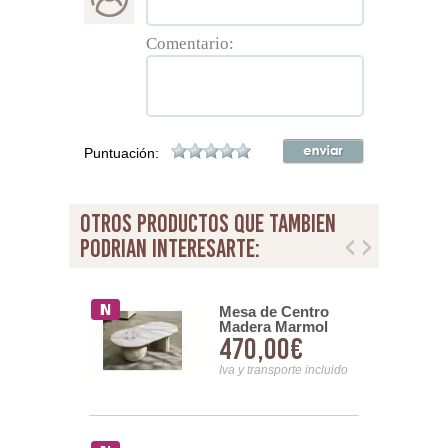
Comentario:
Puntuación:
otros productos que tambien
podrian interesarte:
entro
Mesa de Centro
ible con
Madera Marmol
00€
470,00€
naje Madera
Serie Sextans
 Nereide
nsporte incluido
Iva y transporte incluido