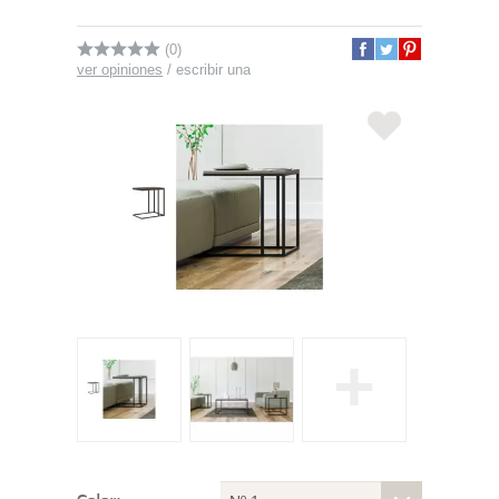
(0)
ver opiniones
/
escribir una
+