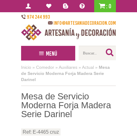
: 0
974 244 993
info@artesaniadecoracion.com
Menú
Inicio
»
Comedor
»
Auxiliares
»
Actual
»
Mesa
de Servicio Moderna Forja Madera Serie
Darinel
Mesa de Servicio
Moderna Forja Madera
Serie Darinel
Ref: E-4465 cruz