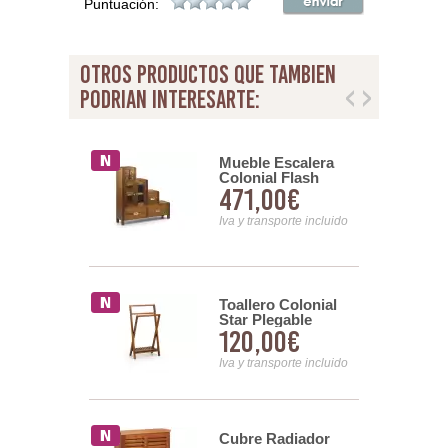
Puntuación:
otros productos que tambien
podrian interesarte:
l Colonial
Mueble Escalera
Colonial Flash
00€
471,00€
Izquierda 2 Puertas
7 Cajones
nsporte incluido
Iva y transporte incluido
rozos
Toallero Colonial
 de Teca
Star Plegable
00€
120,00€
vellana
Audoyn
nsporte incluido
Iva y transporte incluido
eria Modular
Cubre Radiador