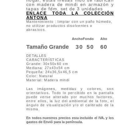
nogal, estas mesas nido se fabrican
con madera de mindi en armazón y
tapas de fdm, set de 3 unidades
ENLACE TODA LA COLECCIÓN
ANTONA
Mantenimiento : limpiar con un paño húmedo,
no utilizar productos disolventes o
abrasivos.
Ancho
Fondo
Alto
Tamaño Grande
30
50
60
DETALLES
CARACTERÍSTICAS
Grande: 30x50x60 cm
Mediana: 27x43x54 cm
Pequeña: 24x36,5x46,5 cm
Color: Natural
Material: Madera mindi
Las imágenes, medidas y colores, son
orientativos. Todo lo percibido en la pantalla
puede verse alterado por muchos factores,
entre ellos, la luz del ambiental de la foto, el
ángulo de visualización y/o el calibrado de la
misma.
En todos nuestros precios esta incluido el IVA. y los
gastos de Envió para la península.