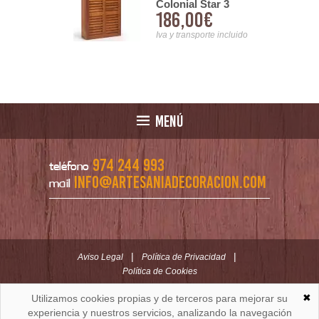
 Colonial
Colonial Star 3
00€
186,00€
tar
Tamaños
nsporte incluido
Iva y transporte incluido
MENÚ
974 244 993
teléfono
info@artesaniadecoracion.com
mail
|
|
Aviso Legal
Política de Privacidad
Política de Cookies
✖
Utilizamos cookies propias y de terceros para mejorar su
ARTESANÍAYDECORACION.COM
C/ Padre Huesca nº 30 | Oficina C/ Roldán nº 5 -3º
experiencia y nuestros servicios, analizando la navegación