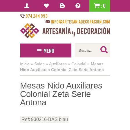
: 0
974 244 993
info@artesaniadecoracion.com
Menú
Inicio
»
Salon
»
Auxiliares
»
Colonial
»
Mesas
Nido Auxiliares Colonial Zeta Serie Antona
Mesas Nido Auxiliares
Colonial Zeta Serie
Antona
Ref: 930216-BAS blau