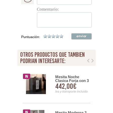
Comentario:
Puntuación:
otros productos que tambien
podrian interesarte:
 Noche 1
Mesita Noche
 4 Cajones
Clasica Forja con 3
99€
442,00€
l Colores
Cajones Madera
persin
Serie Dakota
nsporte incluido
Iva y transporte incluido
Mesita Moderna 2