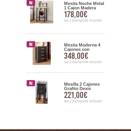
Mesita Noche Metal
 Moderna 2
1 Cajon Madera
s tiradores
178,00€
00€
Serie Rhodesia
os 2
s Agata
Iva y transporte incluido
nsporte incluido
 Noche 1
Mesita Moderna 4
Espejos
Cajones con
00€
348,00€
 de Serie
tiradores Metalicos
oodi
Serie Alexia
nsporte incluido
Iva y transporte incluido
Mesilla 2 Cajones
 2 Cajones
Grafito Dexis
a Decoracion
221,00€
00€
ro Serie
Iva y transporte incluido
nsporte incluido