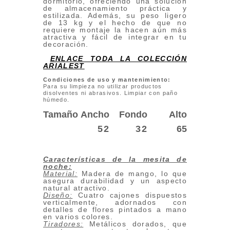
dormitorio, ofreciendo una solución
de almacenamiento práctica y
estilizada. Además, su peso ligero
de 13 kg y el hecho de que no
requiere montaje la hacen aún más
atractiva y fácil de integrar en tu
decoración.
ENLACE TODA LA COLECCIÓN
ARIALEST
Condiciones de uso y mantenimiento:
Para su limpieza no utilizar productos
disolventes ni abrasivos. Limpiar con paño
húmedo.
Tamaño
Ancho
Fondo
Alto
52
32
65
Características de la mesita de
noche:
Material:
Madera de mango, lo que
asegura durabilidad y un aspecto
natural atractivo.
Diseño:
Cuatro cajones dispuestos
verticalmente, adornados con
detalles de flores pintados a mano
en varios colores.
Tiradores:
Metálicos dorados, que