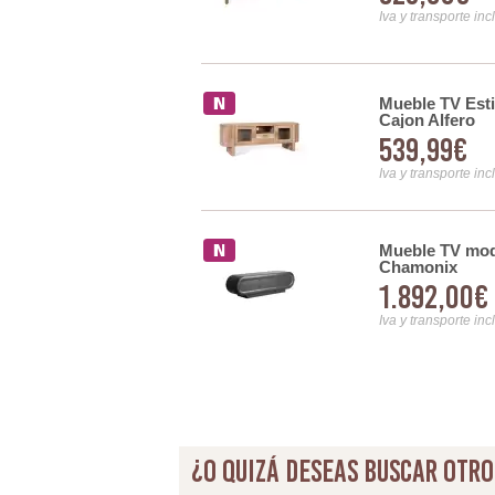
Iva y transporte inc
Mueble TV Esti
rta Estilo Actual Serie
Cajon Alfero
539,99€
Iva y transporte inc
Mueble TV mode
rederas Madera Mango
Chamonix
1.892,00€
Iva y transporte inc
¿O quizá deseas buscar otro