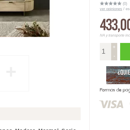
(0)
ver opiniones
/
es
433,0
IVA y transporte in
+
-
+
Formas de pago