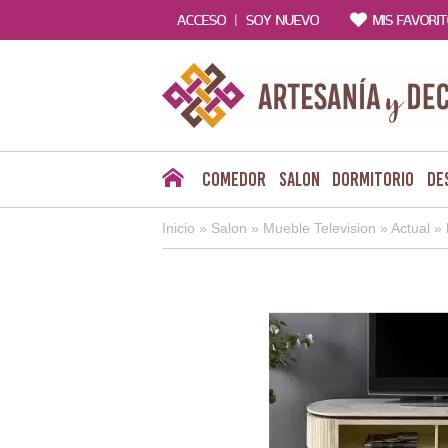
|
ACCESO
SOY NUEVO
MIS FAVORI
Comedor
Salon
Dormitorio
De
Inicio
»
Salon
»
Mueble Television
»
Actual
»