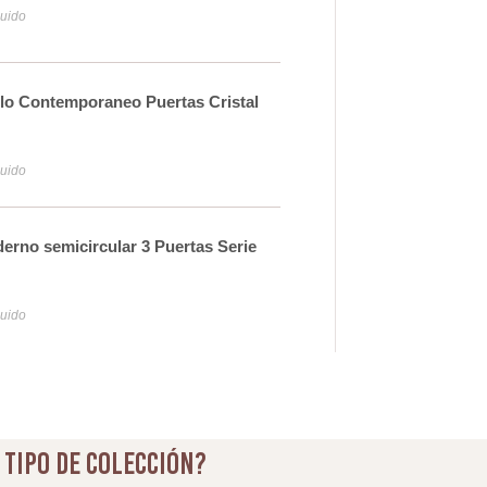
luido
Iva y
lo Contemporaneo Puertas Cristal
Mue
Ser
83
luido
Iva y
rno semicircular 3 Puertas Serie
Mueb
Ade
48
luido
Iva y
 tipo de colección?