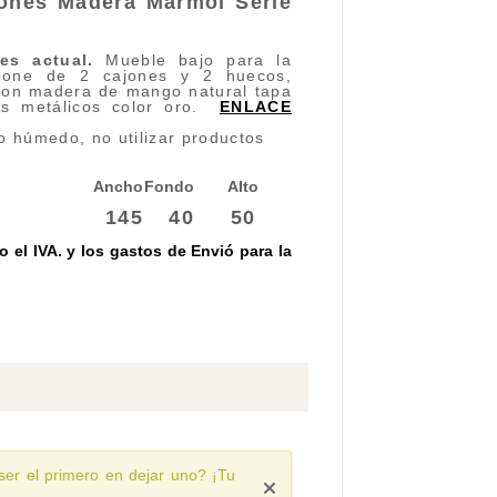
jones Madera Marmol
Serie
es actual.
Mueble bajo para la
ispone de 2 cajones y 2 huecos,
 con madera de mango natural tapa
res metálicos color oro.
ENLACE
o húmedo, no utilizar productos
Ancho
Fondo
Alto
145
40
50
 el IVA. y los gastos de Envió para la
ser el primero en dejar uno? ¡Tu