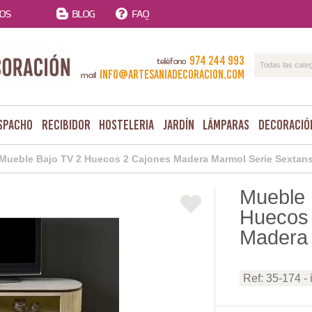
TOS
BLOG
FAQ
974 244 993
teléfono
Todas las cate
info@artesaniadecoracion.com
mail
spacho
Recibidor
Hosteleria
Jardín
Lámparas
Decoració
Mueble Bajo TV 2 Huecos 2 Cajones Madera Marmol Serie Sextan
Mueble 
Huecos 
Madera 
Ref: 35-174 - 