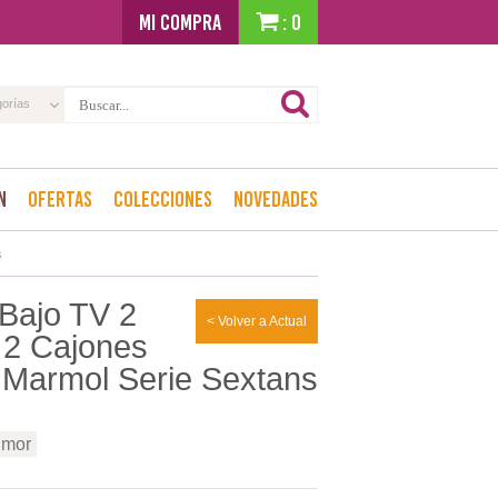
MI COMPRA
: 0
gorías
n
Ofertas
Colecciones
Novedades
s
Bajo TV 2
< Volver a Actual
2 Cajones
Marmol Serie Sextans
imor