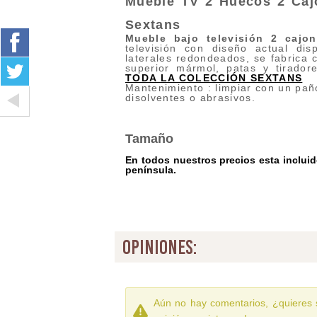
Mueble TV 2 Huecos 2 Ca
Sextans
Mueble bajo televisión 2 cajon
televisión con diseño actual d
laterales redondeados, se fabrica
superior mármol, patas y tirado
TODA LA COLECCIÓN SEXTANS
Mantenimiento : limpiar con un pañ
disolventes o abrasivos.
Tamaño
En todos nuestros precios esta incluido
península.
opiniones:
Aún no hay comentarios, ¿quieres 