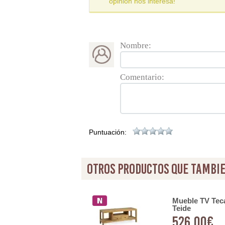
opinión nos interesa!
Nombre:
Comentario:
Puntuación:
otros productos que tambie
 4 Puertas Madera y
Mueble TV Teca
Teide
526,00€