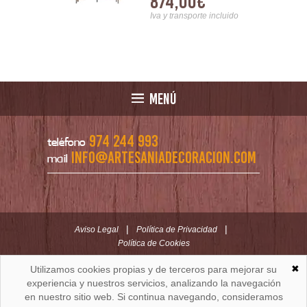
00€
874,00€
attes
Serie Trevoux
nsporte incluido
Iva y transporte incluido
MENÚ
974 244 993
teléfono
info@artesaniadecoracion.com
mail
|
|
Aviso Legal
Política de Privacidad
Política de Cookies
✖
Utilizamos cookies propias y de terceros para mejorar su
ARTESANÍAYDECORACION.COM
C/ Padre Huesca nº 30 | Oficina C/ Roldán nº 5 -3º
experiencia y nuestros servicios, analizando la navegación
Huesca (España)
en nuestro sitio web. Si continua navegando, consideramos