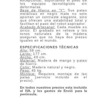
excepcional, soportando el peso de
los equipos tecnológicos sin
deformarse.
Base de Hierro en "Y":
Sus patas
metálicas en negro mate no solo
aportan un contraste elegante, sino
que ofrecen una estabilidad total y
facilitan el paso del robot aspirador.
Acabado Artesanal:
Cada mueble es
único. El grabado en relieve y los
tonos naturales de la madera
aseguran que no haya dos piezas
iguales en el mundo.
ESPECIFICACIONES TÉCNICAS
Alto:
58 cm.
Largo:
177 cm.
Ancho:
40 cm.
Material:
Madera de mango y patas
de hierro.
Color:
Madera natural y negro.
Peso:
45 kg.
Montaje:
Requiere montaje de las
patas (servicio incluido en el
precio).
En todos nuestros precios esta incluido
el IVA. y los gastos de Envió para la
península.