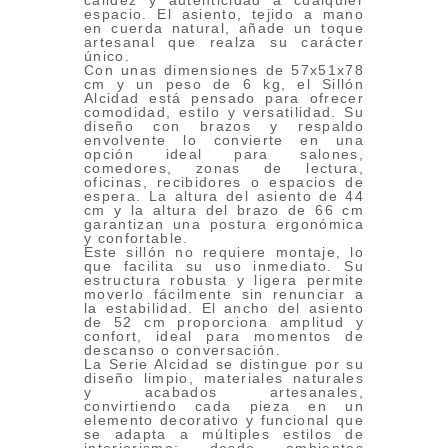
calidez y autenticidad a cualquier
espacio. El asiento, tejido a mano
en cuerda natural, añade un toque
artesanal que realza su carácter
único.
Con unas dimensiones de 57x51x78
cm y un peso de 6 kg, el Sillón
Alcidad está pensado para ofrecer
comodidad, estilo y versatilidad. Su
diseño con brazos y respaldo
envolvente lo convierte en una
opción ideal para salones,
comedores, zonas de lectura,
oficinas, recibidores o espacios de
espera. La altura del asiento de 44
cm y la altura del brazo de 66 cm
garantizan una postura ergonómica
y confortable.
Este sillón no requiere montaje, lo
que facilita su uso inmediato. Su
estructura robusta y ligera permite
moverlo fácilmente sin renunciar a
la estabilidad. El ancho del asiento
de 52 cm proporciona amplitud y
confort, ideal para momentos de
descanso o conversación.
La Serie Alcidad se distingue por su
diseño limpio, materiales naturales
y acabados artesanales,
convirtiendo cada pieza en un
elemento decorativo y funcional que
se adapta a múltiples estilos de