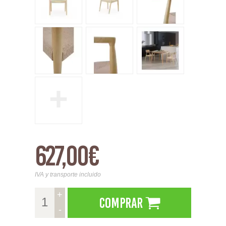
+
627,00€
IVA y transporte incluido
+
Comprar
-