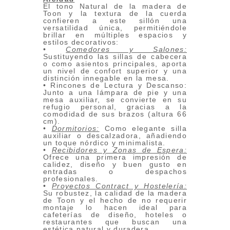
El tono Natural de la madera de
Toon y la textura de la cuerda
confieren a este sillón una
versatilidad única, permitiéndole
brillar en múltiples espacios y
estilos decorativos:
•
Comedores y Salones:
Sustituyendo las sillas de cabecera
o como asientos principales, aporta
un nivel de confort superior y una
distinción innegable en la mesa.
• Rincones de Lectura y Descanso:
Junto a una lámpara de pie y una
mesa auxiliar, se convierte en su
refugio personal, gracias a la
comodidad de sus brazos (altura 66
cm).
•
Dormitorios:
Como elegante silla
auxiliar o descalzadora, añadiendo
un toque nórdico y minimalista.
•
Recibidores y Zonas de Espera:
Ofrece una primera impresión de
calidez, diseño y buen gusto en
entradas o despachos
profesionales.
•
Proyectos Contract y Hostelería:
Su robustez, la calidad de la madera
de Toon y el hecho de no requerir
montaje lo hacen ideal para
cafeterías de diseño, hoteles o
restaurantes que buscan una
estética natural y duradera.