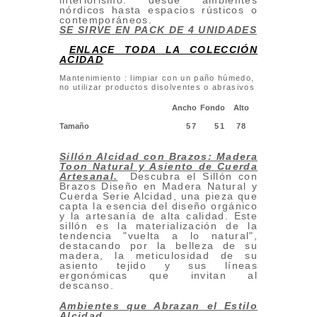
interiorismo: desde ambientes
nórdicos hasta espacios rústicos o
contemporáneos.
SE SIRVE EN PACK DE 4 UNIDADES
ENLACE TODA LA COLECCIÓN
ACIDAD
Mantenimiento : limpiar con un paño húmedo,
no utilizar productos disolventes o abrasivos
Ancho
Fondo
Alto
Tamaño
57
51
78
Sillón Alcidad con Brazos: Madera
Toon Natural y Asiento de Cuerda
Artesanal
.
Descubra el Sillón con
Brazos Diseño en Madera Natural y
Cuerda Serie Alcidad, una pieza que
capta la esencia del diseño orgánico
y la artesanía de alta calidad. Este
sillón es la materialización de la
tendencia "vuelta a lo natural",
destacando por la belleza de su
madera, la meticulosidad de su
asiento tejido y sus líneas
ergonómicas que invitan al
descanso.
Ambientes que Abrazan el Estilo
Alcidad