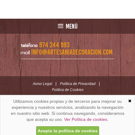
MENÚ
974 244 993
teléfono
info@artesaniadecoracion.com
mail
|
|
Aviso Legal
Política de Privacidad
Política de Cookies
✖
Utilizamos cookies propias y de terceros para mejorar su
ARTESANÍAYDECORACION.COM
C/ Padre Huesca nº 30 | Oficina C/ Roldán nº 5 -3º
experiencia y nuestros servicios, analizando la navegación
Huesca (España)
en nuestro sitio web. Si continua navegando, consideramos
que acepta su uso.
Ver Política de cookies.
Acepto la política de cookies