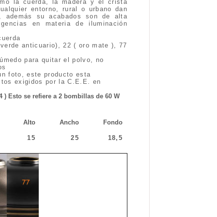
mo la cuerda, la madera y el crista
alquier entorno, rural o urbano dan
ón, además su acabados son de alta
gencias en materia de iluminación
cuerda
verde anticuario), 22 ( oro mate ), 77
úmedo para quitar el polvo, no
os
un foto, este producto esta
itos exigidos por la C.E.E. en
4 ) Esto se refiere a 2 bombillas de 60 W
Alto
Ancho
Fondo
15
25
18,5