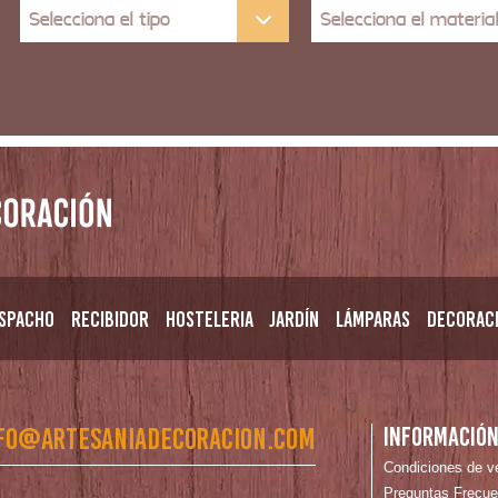
Selecciona el tipo
Selecciona el materia
spacho
Recibidor
Hosteleria
Jardín
Lámparas
Decorac
fo@artesaniadecoracion.com
Informació
Condiciones de v
Preguntas Frecue