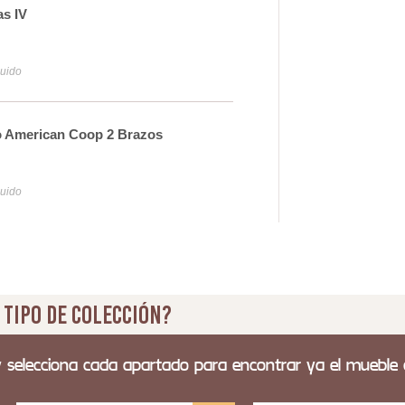
s IV
Pla
31
luido
Iva y
 American Coop 2 Brazos
Apl
21
luido
Iva y
 tipo de colección?
y selecciona cada apartado para encontrar ya el mueble