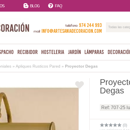
TOS
BLOG
FAQ
974 244 993
teléfono
Todas las cate
info@artesaniadecoracion.com
mail
spacho
Recibidor
Hosteleria
Jardín
Lámparas
Decoració
niales
»
Apliques Rusticos Pared
»
Proyector Degas
Proyect
Degas
Ref: 707-25 lu
(0)