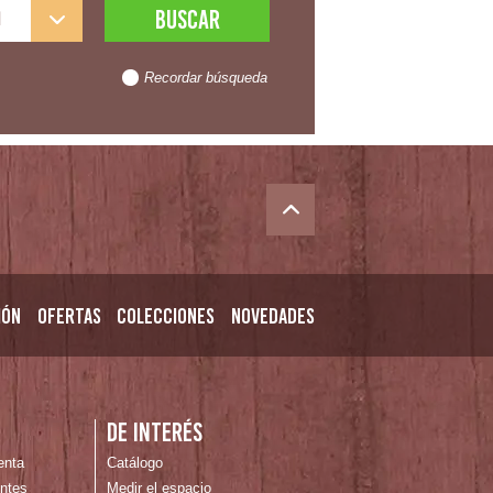
l
Recordar búsqueda
ión
Ofertas
Colecciones
Novedades
n
De interés
enta
Catálogo
ntes
Medir el espacio