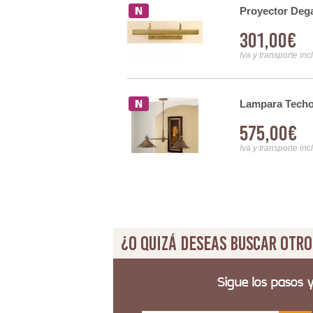
Proyector Dega
301,00€
Iva y transporte inc
Lampara Techo
575,00€
Iva y transporte inc
¿O quizá deseas buscar otro
Sigue los pasos 