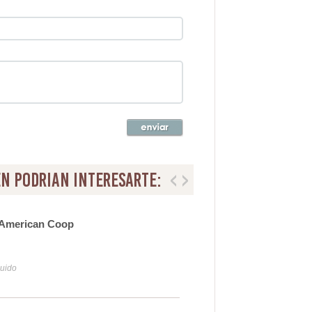
n podrian interesarte:
 American Coop
Pro
30
luido
Iva y