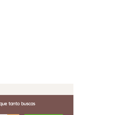
fon Leme de 48 cm
0,00€
 transporte incluido
ique Pared Aranha
8,00€
 transporte incluido
 que tanto buscas