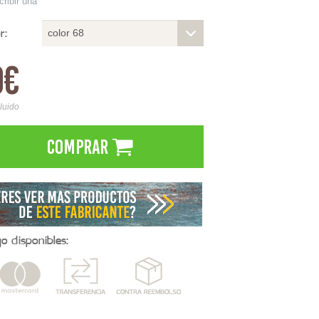
cribir una
r:
color 68
0€
cluido
Comprar
 disponibles: