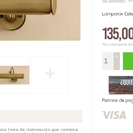
ver opiniones
/
es
Lamparas Colo
135,0
IVA y transporte in
+
-
+
Formas de pago
una línea de iluminación que combina