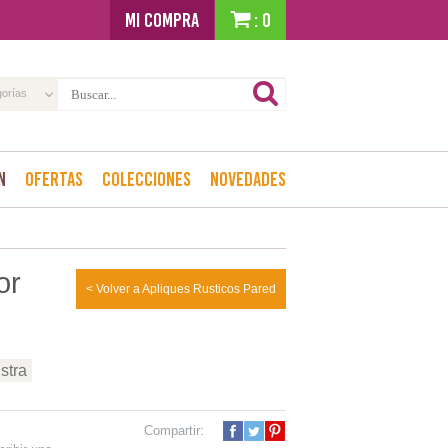
MI COMPRA
: 0
gorías
n
Ofertas
Colecciones
Novedades
or
< Volver a Apliques Rusticos Pared
stra
Compartir: