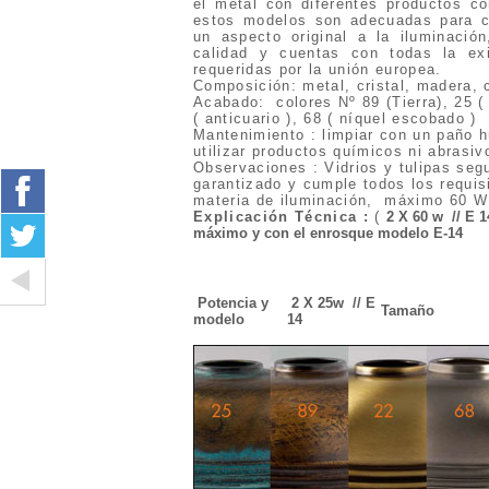
el metal con diferentes productos co
estos modelos son adecuadas para cu
un aspecto original a la iluminaci
calidad y cuentas con todas la exi
requeridas por la unión europea.
Composición: metal, cristal, madera, 
Acabado: colores Nº 89 (Tierra), 25 ( 
( anticuario ), 68 ( níquel escobado )
Mantenimiento : limpiar con un paño h
utilizar productos químicos ni abrasiv
Observaciones : Vidrios y tulipas seg
garantizado y cumple todos los requis
materia de iluminación, máximo 60 W
Explicación Técnica
:
(
2 X 60 w // E 1
máximo y con el enrosque modelo E-14
Potencia y
2 X 25w // E
Tamaño
modelo
14