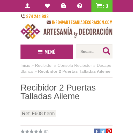
: 0
974 244 993
info@artesaniadecoracion.com
Menú
Inicio
»
Recibidor
»
Consola Recibidor
»
Decape
Blanco
»
Recibidor 2 Puertas Talladas Aileme
Recibidor 2 Puertas
Talladas Aileme
Ref: F608 herm
(0)