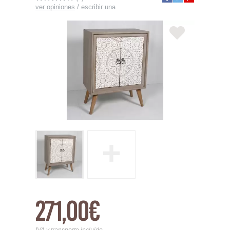
ver opiniones
/
escribir una
+
271,00€
IVA y transporte incluido