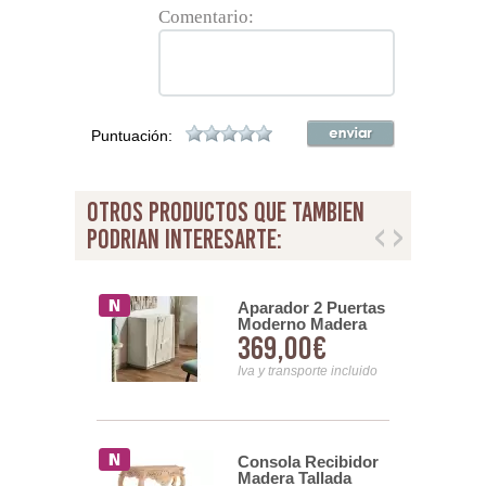
Comentario:
Puntuación:
otros productos que tambien
podrian interesarte:
dor Blanco
Aparador 2 Puertas
 3 Cajones
Moderno Madera
00€
369,00€
 Reciclada
Mango Blanca Serie
Musin
nsporte incluido
Iva y transporte incluido
 8 Cajones
Consola Recibidor
rta Blanco
Madera Tallada