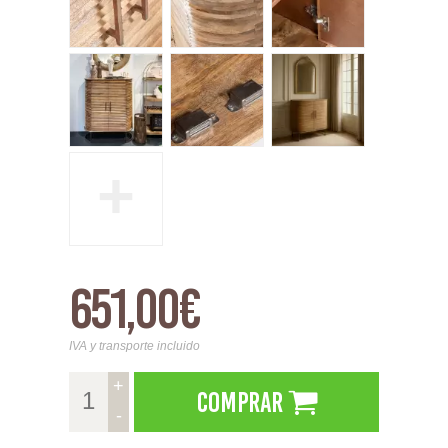
+
651,00€
IVA y transporte incluido
+
Comprar
-