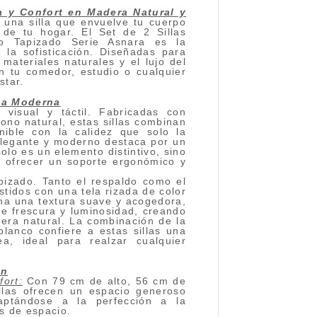
ia y Confort en Madera Natural y
una silla que envuelve tu cuerpo
 de tu hogar. El Set de 2 Sillas
do Tapizado Serie Asnara es la
 la sofisticación. Diseñadas para
materiales naturales y el lujo del
án tu comedor, estudio o cualquier
star.
ia Moderna
 visual y táctil. Fabricadas con
no natural, estas sillas combinan
nible con la calidez que solo la
elegante y moderno destaca por un
lo es un elemento distintivo, sino
 ofrecer un soporte ergonómico y
pizado. Tanto el respaldo como el
tidos con una tela rizada de color
ona una textura suave y acogedora,
e frescura y luminosidad, creando
era natural. La combinación de la
lanco confiere a estas sillas una
ea, ideal para realzar cualquier
án
fort:
Con 79 cm de alto, 56 cm de
llas ofrecen un espacio generoso
aptándose a la perfección a la
s de espacio.