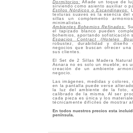
Dormitorios:
Añade un toque de lujo
sirviendo como asiento auxiliar o p
Estilos Nórdicos o Escandinavos:
L
texturas suaves es la esencia del 
sillas un complemento armonio
minimalistas.
Ambientes Bohemios Refinados:
Su
el tapizado blanco pueden compl
bohemios, aportando sofisticación s
Espacios Contract (Hoteles Bou
robustez, durabilidad y diseño
negocios que buscan ofrecer una 
sus clientes.
El Set de 2 Sillas Madera Natura
Asnara no es solo un mueble; es una
creación de un ambiente armon
negocio.
Las imágenes, medidas y colores, s
en la pantalla puede verse alterado
la luz del ambiente de la foto, 
calibrado de la misma. Al ser pro
cada pieza es única y los materiale
técnicamente difíciles de mostrar a
En todos nuestros precios esta incluido
península.