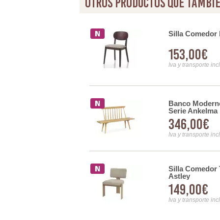
otros productos que tambie
pizda Madera de Haya
Silla Comedor 
153,00€
Iva y transporte inc
ra Natural Asiento Cuerda
Banco Moderno
Serie Ankelma
346,00€
Iva y transporte inc
Silla Comedor
ro Negro y Tapizado Beige
Astley
149,00€
Iva y transporte inc