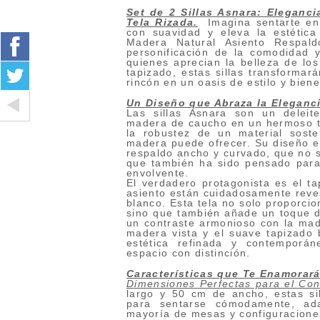
Set de 2 Sillas Asnara: Eleganc
Tela Rizada
.
Imagina sentarte en 
con suavidad y eleva la estética
Madera Natural Asiento Respal
personificación de la comodidad y
quienes aprecian la belleza de los 
tapizado, estas sillas transformar
rincón en un oasis de estilo y biene
Un Diseño que Abraza la Eleganc
Las sillas Asnara son un deleite
madera de caucho en un hermoso to
la robustez de un material soste
madera puede ofrecer. Su diseño 
respaldo ancho y curvado, que no so
que también ha sido pensado para
envolvente.
El verdadero protagonista es el ta
asiento están cuidadosamente reves
blanco. Esta tela no solo proporci
sino que también añade un toque d
un contraste armonioso con la mad
madera vista y el suave tapizado b
estética refinada y contemporán
espacio con distinción.
Características que Te Enamorar
Dimensiones Perfectas para el Con
largo y 50 cm de ancho, estas si
para sentarse cómodamente, ad
mayoría de mesas y configuracione