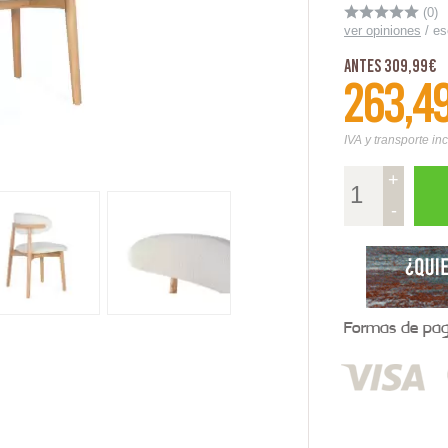
(0)
ver opiniones
/
es
Antes 309,99€
263,4
IVA y transporte in
+
-
Formas de pago