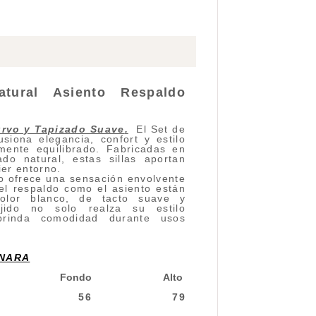
ural Asiento Respaldo
urvo y Tapizado Suave
.
El Set de
siona elegancia, confort y estilo
ente equilibrado. Fabricadas en
o natural, estas sillas aportan
ier entorno.
o ofrece una sensación envolvente
el respaldo como el asiento están
color blanco, de tacto suave y
ejido no solo realza su estilo
 brinda comodidad durante usos
SNARA
Fondo
Alto
56
79