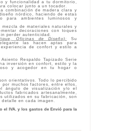
 y funcionalidad a tu dormitorio,
ara colocar junto a un tocador.
a combinación de madera clara y
diseño nórdico, haciendo de estas
so para ambientes luminosos y
 mezcla de materiales naturales y
ementar decoraciones con toques
in perder autenticidad.
tique, Oficinas de Diseño):
Su
 elegante las hacen aptas para
experiencia de confort y estilo a
l Asiento Respaldo Tapizado Serie
 inversión en confort, estilo y la
ioso y acogedor en tu hogar o
on orientativos. Todo lo percibido
 por muchos factores, entre ellos,
el ángulo de visualización y/o el
ductos fabricados artesanalmente,
s utilizados en su fabricación, son
l detalle en cada imagen.
 el IVA. y los gastos de Envió para la