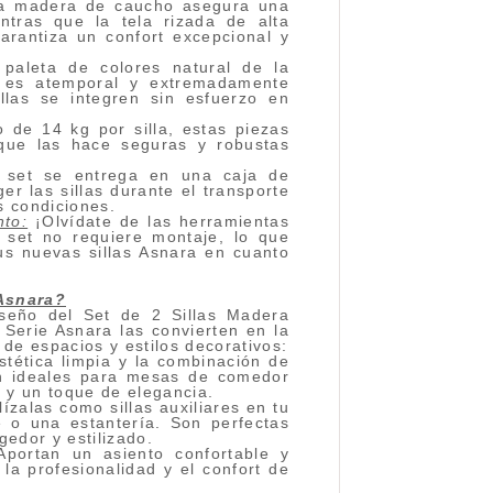
 madera de caucho asegura una
entras que la tela rizada de alta
arantiza un confort excepcional y
paleta de colores natural de la
o es atemporal y extremadamente
illas se integren sin esfuerzo en
de 14 kg por silla, estas piezas
 que las hace seguras y robustas
set se entrega en una caja de
r las sillas durante el transporte
s condiciones.
to:
¡Olvídate de las herramientas
 set no requiere montaje, lo que
tus nuevas sillas Asnara en cuanto
 Asnara?
diseño del Set de 2 Sillas Madera
Serie Asnara las convierten en la
 de espacios y estilos decorativos:
tética limpia y la combinación de
en ideales para mesas de comedor
 y un toque de elegancia.
lízalas como sillas auxiliares en tu
e o una estantería. Son perfectas
gedor y estilizado.
portan un asiento confortable y
la profesionalidad y el confort de