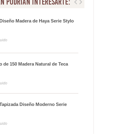
n podrian interesarte:
Diseño Madera de Haya Serie Stylo
Sill
Abe
17
luido
Iva y
 de 150 Madera Natural de Teca
Sill
Nyr
12
luido
Iva y
 Tapizada Diseño Moderno Serie
Ban
Cuer
25
luido
Iva y