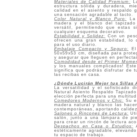
Materiales de Calidad Premium:
La
estructura sólida y duradera, mi
calidad en el asiento y respaldo g
una sensación agradable al tacto.
Color Natural y Blanco Puro:
La 
madera y el blanco del tapizad
versátil, permitiendo que estas s
cualquier esquema decorativo.
Estabilidad y Solidez:
Con un peso 
ofrecen una gran estabilidad, lo
para el uso diario.
Embalaje Compacto y Seguro:
El 
50x59x53 cm, diseñada para protege
y asegurar que lleguen en perfecta
Comodidad desde el Primer Momen
y los manuales complicados! Este
significa que podrás disfrutar de 
las recibas en casa.
¿Dónde Lucirán Mejor tus Sillas
La versatilidad y el sofisticado 
Natural Asiento Respaldo Tapizado 
elección perfecta para una multitud
Comedores Modernos y Chic:
Su es
madera natural y blanco las hac
contemporáneas, aportando calidez
Salones o Rincones de Lectura:
Uti
salón, junto a una lámpara de pi
para crear un rincón de lectura aco
Despachos en Casa o Estudios:
A
estéticamente agradable, elevando 
tu espacio de trabajo.