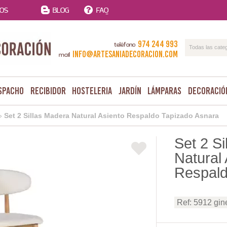
TOS
BLOG
FAQ
974 244 993
teléfono
Todas las cate
info@artesaniadecoracion.com
mail
spacho
Recibidor
Hosteleria
Jardín
Lámparas
Decoració
»
Set 2 Sillas Madera Natural Asiento Respaldo Tapizado Asnara
Set 2 S
Natural 
Respald
Ref: 5912 gin