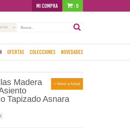
MI COMPRA
: 0
gorías
n
Ofertas
Colecciones
Novedades
illas Madera
< Volver a Actual
Asiento
o Tapizado Asnara
e