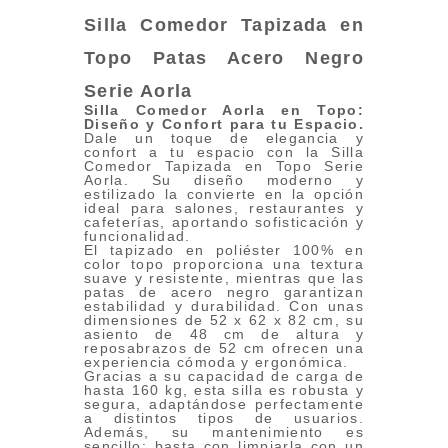
Silla Comedor Tapizada en
Topo Patas Acero Negro
Serie Aorla
Silla Comedor Aorla en Topo:
Diseño y Confort para tu Espacio
.
Dale un toque de elegancia y
confort a tu espacio con la Silla
Comedor Tapizada en Topo Serie
Aorla. Su diseño moderno y
estilizado la convierte en la opción
ideal para salones, restaurantes y
cafeterías, aportando sofisticación y
funcionalidad.
El tapizado en poliéster 100% en
color topo proporciona una textura
suave y resistente, mientras que las
patas de acero negro garantizan
estabilidad y durabilidad. Con unas
dimensiones de 52 x 62 x 82 cm, su
asiento de 48 cm de altura y
reposabrazos de 52 cm ofrecen una
experiencia cómoda y ergonómica.
Gracias a su capacidad de carga de
hasta 160 kg, esta silla es robusta y
segura, adaptándose perfectamente
a distintos tipos de usuarios.
Además, su mantenimiento es
sencillo: basta con limpiarla con un