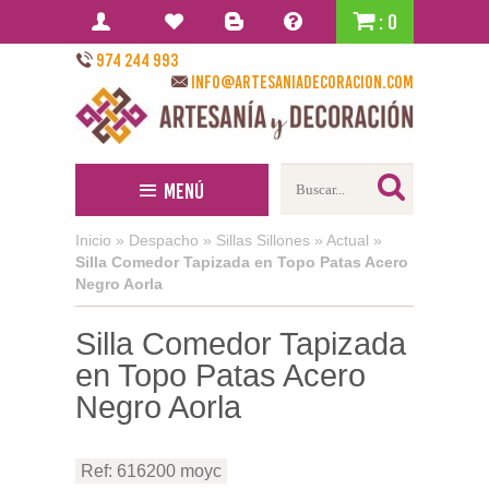
: 0
974 244 993
info@artesaniadecoracion.com
Menú
Inicio
»
Despacho
»
Sillas Sillones
»
Actual
»
Silla Comedor Tapizada en Topo Patas Acero
Negro Aorla
Silla Comedor Tapizada
en Topo Patas Acero
Negro Aorla
Ref: 616200 moyc