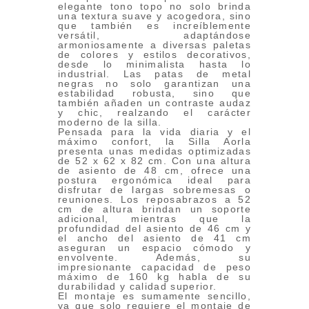
elegante tono topo no solo brinda
una textura suave y acogedora, sino
que también es increíblemente
versátil, adaptándose
armoniosamente a diversas paletas
de colores y estilos decorativos,
desde lo minimalista hasta lo
industrial. Las patas de metal
negras no solo garantizan una
estabilidad robusta, sino que
también añaden un contraste audaz
y chic, realzando el carácter
moderno de la silla.
Pensada para la vida diaria y el
máximo confort, la Silla Aorla
presenta unas medidas optimizadas
de 52 x 62 x 82 cm. Con una altura
de asiento de 48 cm, ofrece una
postura ergonómica ideal para
disfrutar de largas sobremesas o
reuniones. Los reposabrazos a 52
cm de altura brindan un soporte
adicional, mientras que la
profundidad del asiento de 46 cm y
el ancho del asiento de 41 cm
aseguran un espacio cómodo y
envolvente. Además, su
impresionante capacidad de peso
máximo de 160 kg habla de su
durabilidad y calidad superior.
El montaje es sumamente sencillo,
ya que solo requiere el montaje de