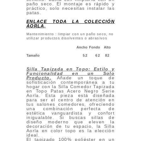
paño seco. El montaje es rápido y
práctico, solo necesitas instalar las
patas.
ENLACE TODA LA COLECCIÓN
AORLA
.
Mantenimiento : limpiar con un paño seco, no
utilizar productos disolventes o abrasivos
Ancho
Fondo
Alto
Tamaño
52
62
82
Silla Tapizada en Topo: Estilo y
Funcionalidad en un Solo
Producto
.
Añade un toque de
sofisticación contemporánea a tu
hogar con la Silla Comedor Tapizada
en Topo Patas Acero Negro Serie
Aorla. Esta pieza está diseñada
para ser el centro de atención en
tus salones comedores, ofreciendo
una combinación perfecta de
estética vanguardista y confort
inigualable. Si buscas sillas de
diseño moderno que eleven la
decoración de tu espacio, la Silla
Aorla en color topo es la elección
ideal.
El tapizado 100% poliéster en un