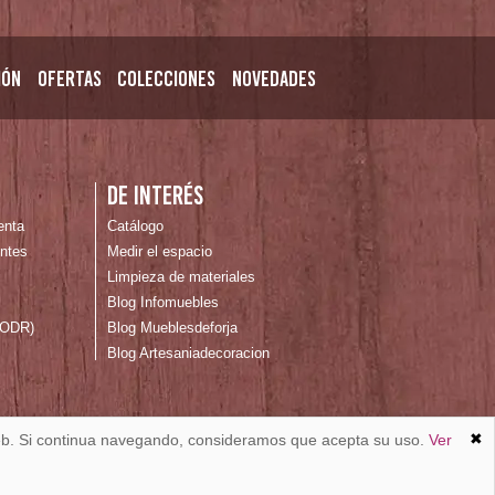
ión
Ofertas
Colecciones
Novedades
n
De interés
enta
Catálogo
ntes
Medir el espacio
Limpieza de materiales
Blog Infomuebles
 (ODR)
Blog Mueblesdeforja
Blog Artesaniadecoracion
✖
 web. Si continua navegando, consideramos que acepta su uso.
Ver
Desarrollado por: