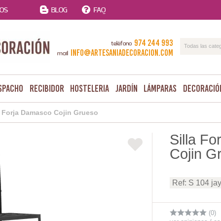
TOS
BLOG
FAQ
974 244 993
teléfono
Todas las cate
info@artesaniadecoracion.com
mail
spacho
Recibidor
Hosteleria
Jardín
Lámparas
Decoració
a Forja Damasco Cojin Grueso
Silla F
Cojin G
Ref: S 104 ja
(0)