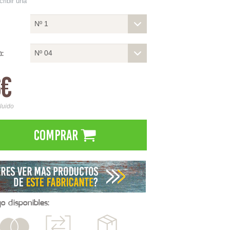
cribir una
Nº 1
a:
Nº 04
6€
cluido
Comprar
 disponibles: