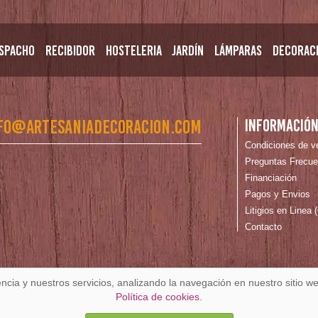
spacho
Recibidor
Hosteleria
Jardín
Lámparas
Decorac
fo@artesaniadecoracion.com
Informació
Condiciones de v
Preguntas Frecue
Financiación
Pagos y Envios
Litigios en Linea
Contacto
encia y nuestros servicios, analizando la navegación en nuestro sitio
de Cookies
Política de cookies.