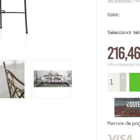
ver opiniones
/
es
Color:
Seleccionar tel
216,4
IVA y transporte in
+
-
Formas de pago