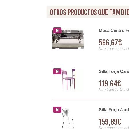
otros productos que tambie
ta
Mesa Centro F
566,67€
Iva y transporte inc
Silla Forja Ca
119,64€
Iva y transporte inc
Silla Forja Jar
159,89€
Iva y transporte inc