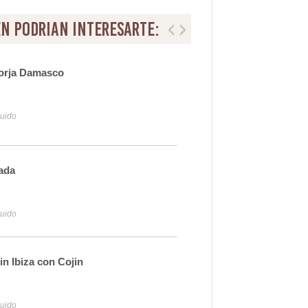
n podrian interesarte:
orja Damasco
Mes
26
luido
Iva y
nada
Banc
61
luido
Iva y
din Ibiza con Cojin
Sill
22
luido
Iva y