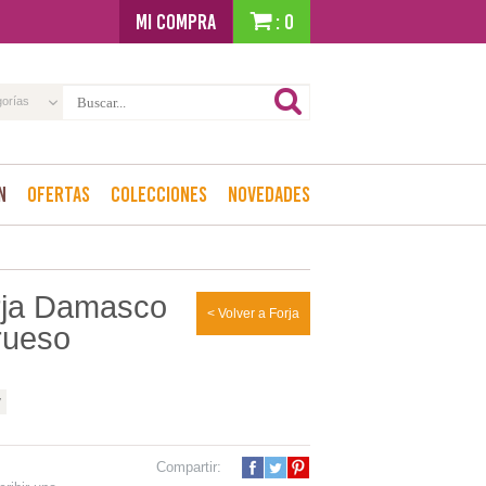
MI COMPRA
: 0
gorías
n
Ofertas
Colecciones
Novedades
orja Damasco
< Volver a Forja
rueso
y
Compartir: