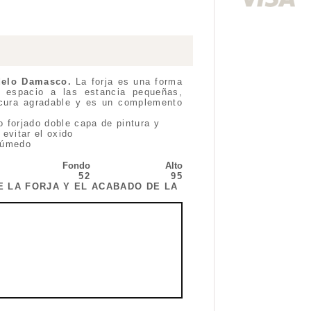
odelo Damasco
.
La forja es una forma
 espacio a las estancia pequeñas,
scura agradable y es un complemento
 forjado doble capa de pintura y
evitar el oxido
húmedo
Fondo
Alto
52
95
E LA FORJA Y EL ACABADO DE LA