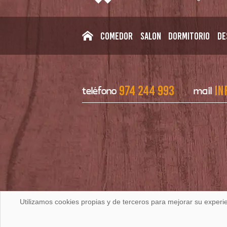
Comedor
Salon
Dormitorio
De
974 244 993
in
teléfono
mail
Utilizamos cookies propias y de terceros para mejorar su experi
|
|
Aviso Legal
Política de Privacidad
Política 
ARTESANÍAYDECORACION.COM