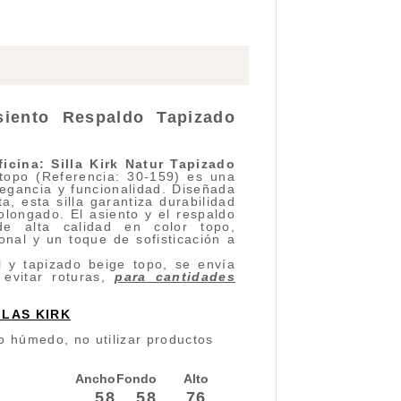
siento Respaldo Tapizado
ficina:
Silla Kirk Natur
Tapizado
 topo (Referencia: 30-159) es una
egancia y funcionalidad. Diseñada
, esta silla garantiza durabilidad
olongado. El asiento y el respaldo
de alta calidad en color topo,
nal y un toque de sofisticación a
l y tapizado beige topo, se envía
evitar roturas,
para cantidades
LLAS KIRK
o húmedo, no utilizar productos
Ancho
Fondo
Alto
58
58
76