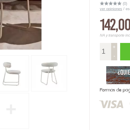
(0)
ver opiniones
/
es
142,0
IVA y transporte in
+
-
Formas de pago
+