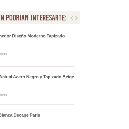
n podrian interesarte:
omedor Diseño Moderno Tapizado
Sil
Adi
17
luido
Iva y
Actual Acero Negro y Tapizado Beige
Sill
Ser
21
luido
Iva y
 Blanca Decape Paris
Sil
Mad
11