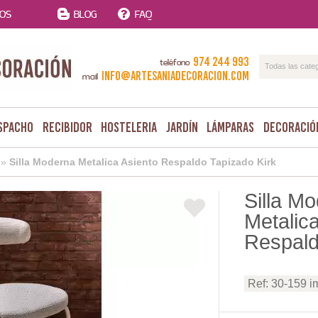
TOS
BLOG
FAQ
974 244 993
teléfono
Todas las cate
info@artesaniadecoracion.com
mail
spacho
Recibidor
Hosteleria
Jardín
Lámparas
Decoració
»
Silla Moderna Metalica Asiento Respaldo Tapizado Kirk
Silla M
Metalic
Respald
Ref: 30-159 i