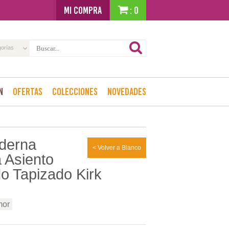
MI COMPRA
: 0
gorías
n
Ofertas
Colecciones
Novedades
oderna
< Volver a Blanco
a Asiento
o Tapizado Kirk
mor