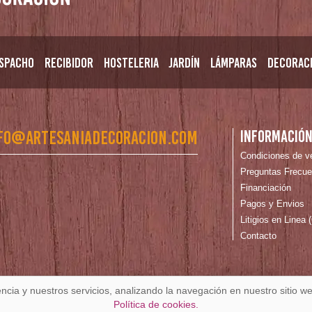
spacho
Recibidor
Hosteleria
Jardín
Lámparas
Decorac
fo@artesaniadecoracion.com
Informació
Condiciones de v
Preguntas Frecue
Financiación
Pagos y Envios
Litigios en Linea
Contacto
encia y nuestros servicios, analizando la navegación en nuestro sitio
de Cookies
Política de cookies.