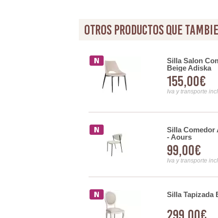
otros productos que tambie
o Suave Beige Patas Metal
Silla Salon C
Beige Adiska
155,00€
Iva y transporte inc
e Beige Patas Madera
Silla Comedor 
- Aours
99,00€
Iva y transporte inc
Silla Tapizada
Clasicas con Tachuelas
299,00€