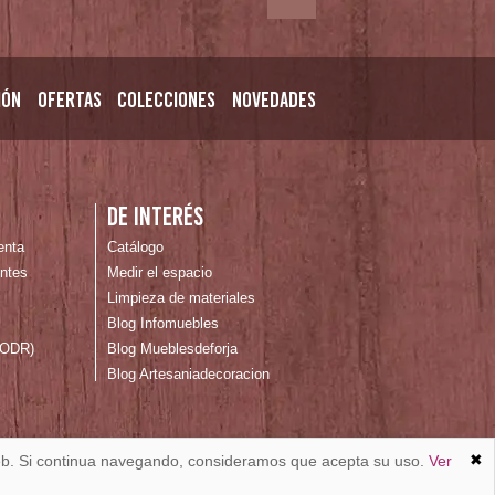
ión
Ofertas
Colecciones
Novedades
n
De interés
enta
Catálogo
ntes
Medir el espacio
Limpieza de materiales
Blog Infomuebles
 (ODR)
Blog Mueblesdeforja
Blog Artesaniadecoracion
✖
 web. Si continua navegando, consideramos que acepta su uso.
Ver