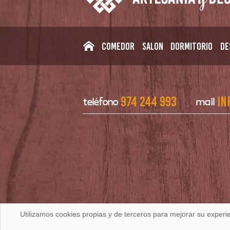
Comedor
Salon
Dormitorio
De
974 244 993
in
teléfono
mail
Utilizamos cookies propias y de terceros para mejorar su experi
|
|
Aviso Legal
Política de Privacidad
Política 