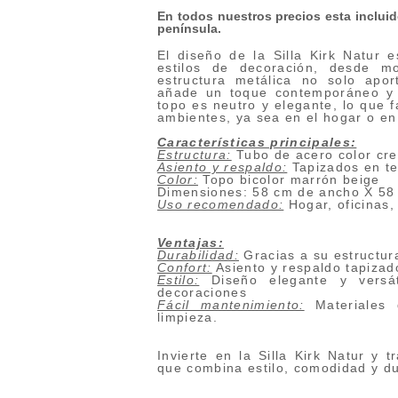
En todos nuestros precios esta incluido
península.
El diseño de la Silla Kirk Natur e
estilos de decoración, desde m
estructura metálica no solo apor
añade un toque contemporáneo y m
topo es neutro y elegante, lo que fa
ambientes, ya sea en el hogar o en
Características principales:
Estructura:
Tubo de acero color cre
Asiento y respaldo:
Tapizados en tej
Color:
Topo bicolor marrón beige
Dimensiones: 58 cm de ancho X 58 
Uso recomendado:
Hogar, oficinas,
Ventajas:
Durabilidad:
Gracias a su estructur
Confort:
Asiento y respaldo tapiza
Estilo:
Diseño elegante y versát
decoraciones
Fácil mantenimiento:
Materiales d
limpieza.
Invierte en la Silla Kirk Natur y 
que combina estilo, comodidad y du