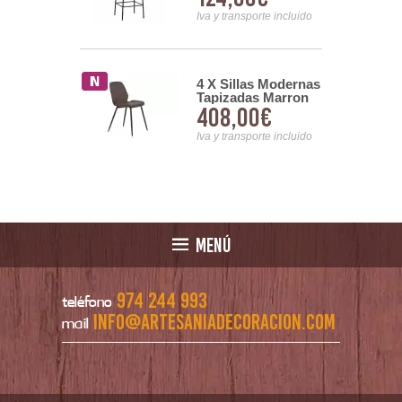
Maui
nsporte incluido
Iva y transporte incluido
Comedor
4 X Sillas Modernas
a Tapizada
Tapizadas Marron
00€
408,00€
elissa
Patas Metalicas
Atiganta
nsporte incluido
Iva y transporte incluido
MENÚ
974 244 993
teléfono
info@artesaniadecoracion.com
mail