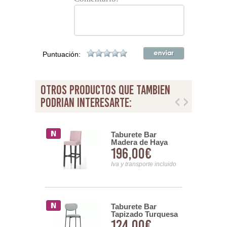
Puntuación:
otros productos que tambien
podrian interesarte:
Moderna
Taburete Bar
da Color
Madera de Haya
00€
196,00€
a Patas
Tapizado Completo
as Aldegati
Serie Vary
nsporte incluido
Iva y transporte incluido
apizada Rizo
Taburete Bar
Topo Patas
Tapizado Turquesa
00€
124,00€
 Taysan
Patas Metal Serie