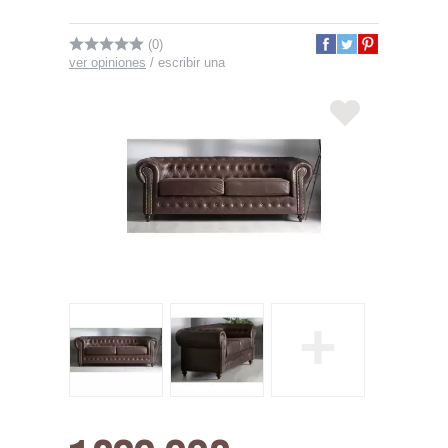
(0)
ver opiniones
/
escribir una
+