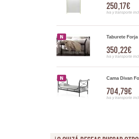
250,17€
Iva y transporte inc
Taburete Forja
350,22€
Iva y transporte inc
0
Cama Divan Fo
704,79€
Iva y transporte inc