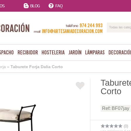
TOS
BLOG
FAQ
974 244 993
teléfono
Todas las cate
info@artesaniadecoracion.com
mail
spacho
Recibidor
Hosteleria
Jardín
Lámparas
Decoració
orja
»
Taburete Forja Dalia Corto
Taburete
Corto
Ref: BF07jay
(0)