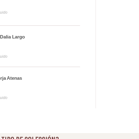
28
luido
Iva y
 Dalia Largo
Cam
96
luido
Iva y
rja Atenas
Cam
79
luido
Iva y