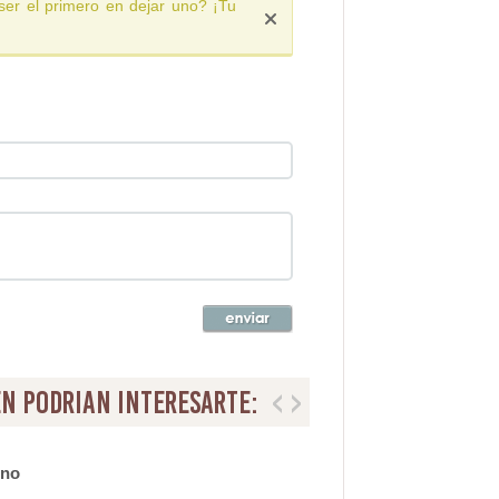
ser el primero en dejar uno? ¡Tu
n podrian interesarte:
ino
Tabu