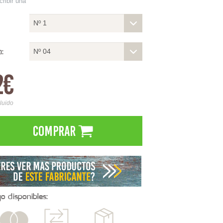
cribir una
Nº 1
a:
Nº 04
2€
cluido
Comprar
 disponibles: