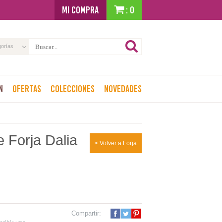
MI COMPRA
: 0
gorías
n
Ofertas
Colecciones
Novedades
 Forja Dalia
< Volver a Forja
Compartir: