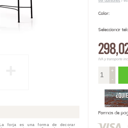
ver opiniones
/
es
Color:
Seleccionar tel
298,0
IVA y transporte in
+
+
-
Formas de pago
La forja es una forma de decorar