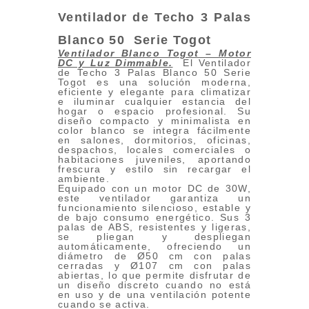
Ventilador de Techo 3 Palas
Blanco 50
Serie
Togot
Ventilador Blanco Togot – Motor
DC y Luz Dimmable.
El Ventilador
de Techo 3 Palas Blanco 50 Serie
Togot es una solución moderna,
eficiente y elegante para climatizar
e iluminar cualquier estancia del
hogar o espacio profesional. Su
diseño compacto y minimalista en
color blanco se integra fácilmente
en salones, dormitorios, oficinas,
despachos, locales comerciales o
habitaciones juveniles, aportando
frescura y estilo sin recargar el
ambiente.
Equipado con un motor DC de 30W,
este ventilador garantiza un
funcionamiento silencioso, estable y
de bajo consumo energético. Sus 3
palas de ABS, resistentes y ligeras,
se pliegan y despliegan
automáticamente, ofreciendo un
diámetro de Ø50 cm con palas
cerradas y Ø107 cm con palas
abiertas, lo que permite disfrutar de
un diseño discreto cuando no está
en uso y de una ventilación potente
cuando se activa.