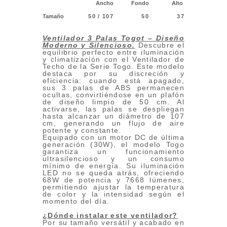
Ancho
Fondo
Alto
Tamaño
50 / 107
50
37
Ventilador 3 Palas Togot – Diseño
Moderno y Silencioso
.
Descubre el
equilibrio perfecto entre iluminación
y climatización con el Ventilador de
Techo de la Serie Togo. Este modelo
destaca por su discreción y
eficiencia: cuando está apagado,
sus 3 palas de ABS permanecen
ocultas, convirtiéndose en un plafón
de diseño limpio de 50 cm. Al
activarse, las palas se despliegan
hasta alcanzar un diámetro de 107
cm, generando un flujo de aire
potente y constante.
Equipado con un motor DC de última
generación (30W), el modelo Togo
garantiza un funcionamiento
ultrasilencioso y un consumo
mínimo de energía. Su iluminación
LED no se queda atrás, ofreciendo
68W de potencia y 7668 lúmenes,
permitiendo ajustar la temperatura
de color y la intensidad según el
momento del día.
¿Dónde instalar este ventilador?
Por su tamaño versátil y acabado en