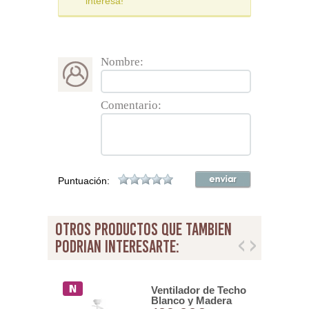
interesa!
Nombre:
Comentario:
Puntuación:
otros productos que tambien
podrian interesarte:
dor de Techo
Ventilador de Techo
ista Led
Blanco y Madera