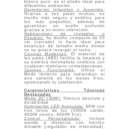
blanco puro, es el aliado ideal para
diferentes ambientes:
Dormitorios Infantiles y Juveniles:
Gracias a sus palas ocultas, es
mucho más seguro y estético para
los más pequeños, además de
garantizar un sueño profundo
gracias a su motor silencioso.
Habitaciones de Invitados o
Estudios:
Su diseño compacto de 50
cm (cerrado) lo hace ideal para
estancias de tamaño medio donde
no se quiere recargar el techo.
Cocinas Modernas:
El material de
las palas (ABS) facilita la limpieza y
su estética minimalista combina con
cualquier mobiliario contemporáneo.
Salones Funcionales:
Utiliza el
Modo Invierno para redistribuir el
aire caliente en los meses fríos,
optimizando tu calefacción.
Características Técnicas
Destacadas
Motor DC (30W):
Silencio absoluto y
durabilidad.
Iluminación LED Avanzada:
68W con
tres tonos de luz (3000K cálido,
4000K neutro, 6500K frío).
Control Personalizado:
Incluye
mando a distancia con función
dimable (regulador de intensidad),