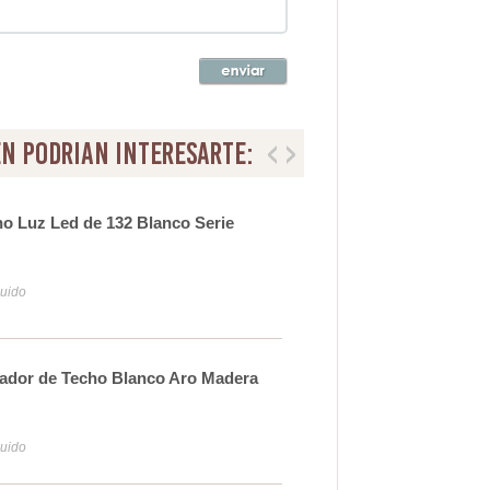
n podrian interesarte:
ho Luz Led de 132 Blanco Serie
Ven
Mad
22
luido
Iva y
lador de Techo Blanco Aro Madera
Ven
Siu
12
luido
Iva y