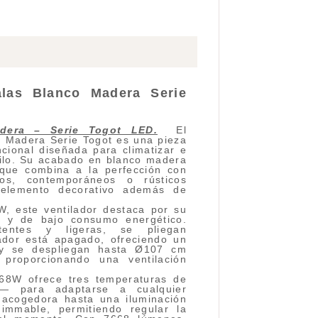
Palas Blanco Madera
Serie
dera – Serie Togot LED.
El
o Madera Serie Togot es una pieza
cional diseñada para climatizar e
tilo. Su acabado en blanco madera
 que combina a la perfección con
eos, contemporáneos o rústicos
 elemento decorativo además de
, este ventilador destaca por su
le y de bajo consumo energético.
entes y ligeras, se pliegan
ador está apagado, ofreciendo un
y se despliegan hasta Ø107 cm
 proporcionando una ventilación
 68W ofrece tres temperaturas de
— para adaptarse a cualquier
 acogedora hasta una iluminación
dimmable, permitiendo regular la