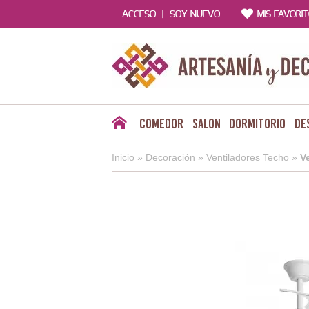
|
ACCESO
SOY NUEVO
MIS FAVORI
Comedor
Salon
Dormitorio
De
Inicio
»
Decoración
»
Ventiladores Techo
»
V