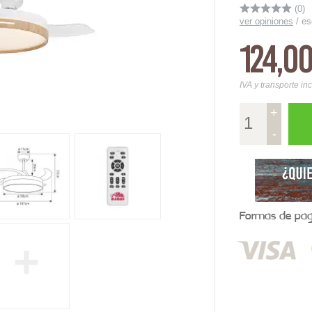
(0)
ver opiniones
/
es
124,0
IVA y transporte in
+
-
Formas de pago
+