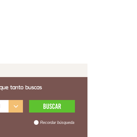
tilador de techo Lampara Tulipa Saco Oscuro
ie Arcod
2,00€
 transporte incluido
 que tanto buscas
l
Recordar búsqueda