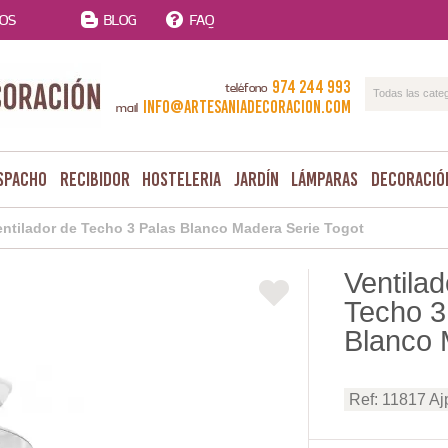
TOS
BLOG
FAQ
974 244 993
teléfono
Todas las cate
info@artesaniadecoracion.com
mail
spacho
Recibidor
Hosteleria
Jardín
Lámparas
Decoració
entilador de Techo 3 Palas Blanco Madera Serie Togot
Ventilad
Techo 3
Blanco 
Ref: 11817 Aj