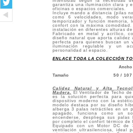
intensidad según la necesidad 
garantiza una iluminación clara y e
oficinas o espacios comerciales.
Incluye mando a distancia (pilas n
como 6 velocidades, modo vera
temporizador y función memoria, lo
confort con la máxima comodidad. Su
instalación en diferentes alturas de
Fabricado en metal y acrílico, c
diseño natural que aporta calidez 
perfecta para quienes buscan un ve
iluminación regulable y un 
personalidad al espacio.
ENLACE TODA LA COLECCIÓN T
Ancho
Tamaño
50 / 107
Calidez Natural y Alta Tecno
Madera
.
El Ventilador de Techo de
es la solución perfecta para qu
dispositivo moderno con la estétic
modelo destaca por su diseño híb
alberga 3 palas retráctiles en un 
apagado, funciona como un so
encenderse, despliega sus palas
por completo el confort térmico de 
Equipado con un Motor DC de 3
ventilación ultrasilenciosa, ideal