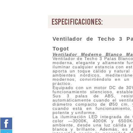
especificaciones:
Ventilador de Techo 3 
Togot
Ventilador Moderno Blanco Ma
Ventilador de Techo 3 Palas Blanc
moderna, elegante y altamente fun
iluminar cualquier estancia con es
aporta un toque cálido y natural
ambientes nórdicos, mediterrán
modernos, convirtiéndolo en un
práctico.
Equipado con un motor DC de 30W
funcionamiento silencioso, estab
Sus 3 palas de ABS, resist
automáticamente cuando el ventil
diámetro compacto de Ø50 cm, 
cuando está en funcionamiento,
potente y uniforme.
La iluminación LED integrada de
color —3000K, 4000K y 6500K
ambiente, desde una luz cálida y
blanca y brillante. Además, es 