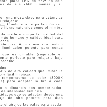
otente placa LED de 68W no solo
avés de sus 7668 lúmenes y su
en una pieza clave para estancias
 relajado:
di:
Combina a la perfección con
 o fibras naturales como el mimbre
de madera rompe la frialdad del
 más humano y cálido, ideal para
noche.
dencias:
Aporta ese aire rústico
a iluminación potente para cenas
a.
que es dimable (regulable en
ente perfecto para relajarte bajo
gradable.
adas
BS de alta calidad que imitan la
 y fácil limpieza.
temperaturas de color (3000K
ía) para adaptar la luz a cada
 a distancia con temporizador,
de intensidad lumínica.
cidades que se adaptan desde una
lujo de aire potente para días
te el giro de las palas para ayudar