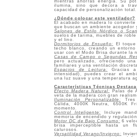
mientras ahorras energía. Su p
ilumina, sino que decora a tr
capacidad de personalización total.
¿Dónde colocar este ventilador?
El acabado en madera lo convierte 
que buscan un ambiente acogedor y
Salones de Estilo Nórdico o Scan
suelos de tarima, muebles de roble
y el lino.
Dormitorios de Ensueño:
El toque 
techo blanco, creando un entorno
usar con el Modo Brisa durante la 
Casas de Campo o Segundas Resi
pero actualizado, ofreciendo un
familiares y una ventilación discret
Espacios de Lectura:
Gracias a 
intensidad), puedes crear el ambi
una luz suave y una temperatura a
Características Técnicas Destac
Efecto Madera Natural:
Palas de A
veta de la madera con gran realismo
Iluminación Personalizable:
Tres 
Cálida, 4000K Neutra, 6500K Fr
momento.
Control Inteligente:
Incluye mando
memoria de encendido y regulación 
Motor DC de Bajo Consumo:
6 velo
brisa imperceptible hasta un f
calurosos.
Versatilidad Verano/Invierno:
Invier