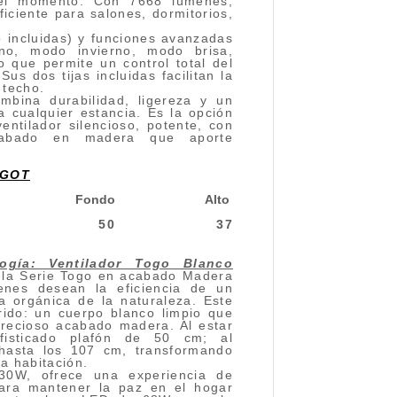
del momento. Con 7668 lúmenes,
ficiente para salones, dormitorios,
o incluidas) y funciones avanzadas
no, modo invierno, modo brisa,
 que permite un control total del
s dos tijas incluidas facilitan la
 techo.
ombina durabilidad, ligereza y un
a cualquier estancia. Es la opción
ntilador silencioso, potente, con
acabado en madera que aporte
OGOT
Fondo
Alto
50
37
logía: Ventilador Togo Blanco
 la Serie Togo en acabado Madera
ienes desean la eficiencia de un
a orgánica de la naturaleza. Este
rido: un cuerpo blanco limpio que
precioso acabado madera. Al estar
fisticado plafón de 50 cm; al
 hasta los 107 cm, transformando
la habitación.
0W, ofrece una experiencia de
 para mantener la paz en el hogar