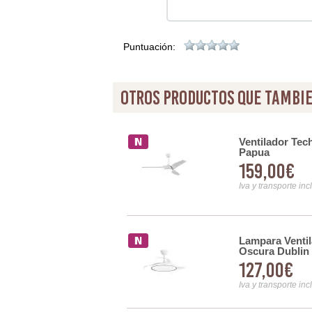
Puntuación:
otros productos que tambie
rnista Plafon Blanco Serie
Ventilador Tec
Papua
159,00€
Iva y transporte inc
Lampara Venti
rnista Led 5 Palas Blanco
Oscura Dublin
127,00€
Iva y transporte inc