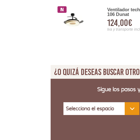
Ventilador tec
nco y Plata 40 cm Serie
106 Dunat
124,00€
Iva y transporte inc
¿O quizá deseas buscar otro
Sigue los pasos 
Selecciona el espacio