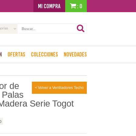
MI COMPRA
: 0
gorías
n
Ofertas
Colecciones
Novedades
or de
< Volver a Ventiladores Techo
 Palas
Madera Serie Togot
p