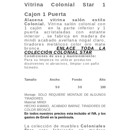
Vitrina Colonial Star 1
Cajon 1 Puerta
Alacena vitrina salón estilo
Colonial.
Vitrina salón colonial con
1 cajón en la parte inferior y 1
puerta acristaladas con estante
interior , se fabrica en madera de
mindi acabado avellana nogal claro,
tiradores metálicos color oro mate
bronce.
ENLACE TODA LA
COLECCIÓN COLONIAL STAR
Condiciones de uso y mantenimiento:
Para su limpieza no utilizar productos
disolventes ni abrasivos, limpiar con paño
húmedo.
Tamaño
Ancho
Fondo
Alto
50
30
100
Montaje: SOLO REQUIERE MONTAJE DE ALGUNOS
TIRADORES
Material: MINDI
HECHO A MANO, ACABADO BARNIZ. TIRADORES DE
COLOR BRONCE
En todos nuestros precios esta incluido el IVA. y los
gastos de Envió
en la península.
La colección de muebles
Coloniales