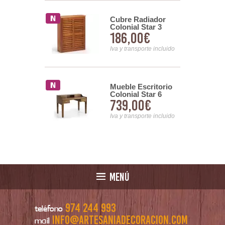
a Colonial
Cubre Radiador
Cajones 4
Colonial Star 3
00€
186,00€
es
Tamaños
nsporte incluido
Iva y transporte incluido
ria Colonial
Mueble Escritorio
 CDS de 70
Colonial Star 6
0€
739,00€
r
Cajones 2 Bandejas
nsporte incluido
Iva y transporte incluido
MENÚ
974 244 993
teléfono
info@artesaniadecoracion.com
mail