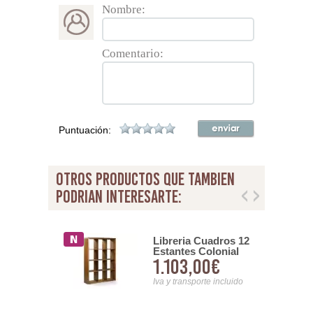
Nombre:
Comentario:
Puntuación:
otros productos que tambien
podrian interesarte:
a Colonial
Libreria Cuadros 12
Estantes Colonial
00€
1.103,00€
Star
nsporte incluido
Iva y transporte incluido