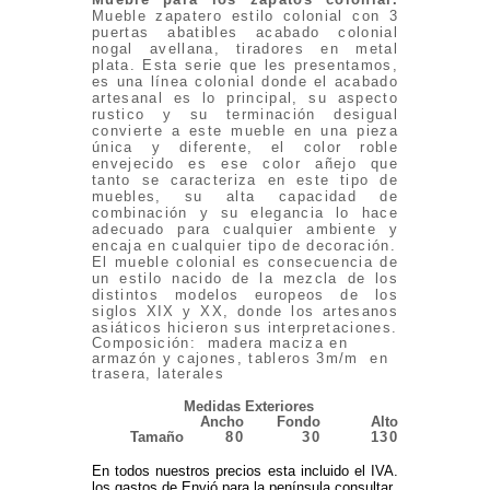
Mueble zapatero estilo colonial con 3
puertas abatibles acabado colonial
nogal avellana, tiradores en metal
plata. Esta serie que les presentamos,
es una línea colonial donde el acabado
artesanal es lo principal, su aspecto
rustico y su terminación desigual
convierte a este mueble en una pieza
única y diferente, el color roble
envejecido es ese color añejo que
tanto se caracteriza en este tipo de
muebles, su alta capacidad de
combinación y su elegancia lo hace
adecuado para cualquier ambiente y
encaja en cualquier tipo de decoración.
E
l mueble colonial es consecuencia de
un estilo nacido de la mezcla de los
distintos modelos europeos de los
siglos XIX y XX, donde los artesanos
asiáticos hicieron sus interpretaciones.
Composición: madera maciza en
armazón y cajones, tableros 3m/m en
trasera, laterales
Medidas Exteriores
Ancho
Fondo
Alto
Tamaño
80
30
130
En todos nuestros precios esta incluido el IVA.
los gastos de Envió para la península consultar.