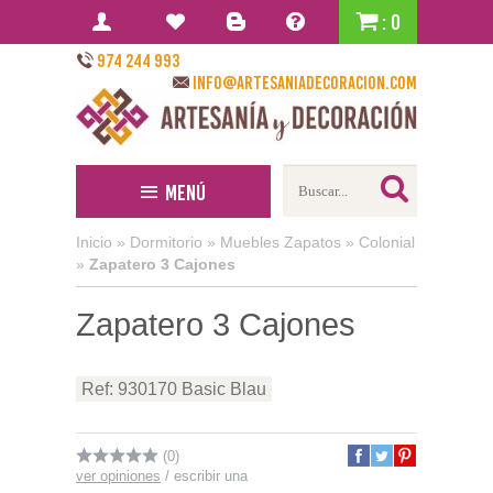
: 0
974 244 993
info@artesaniadecoracion.com
Menú
Inicio
»
Dormitorio
»
Muebles Zapatos
»
Colonial
»
Zapatero 3 Cajones
Zapatero 3 Cajones
Ref: 930170 Basic Blau
(0)
ver opiniones
/
escribir una