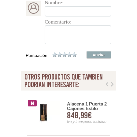
Nombre:
Comentario:
Puntuación:
otros productos que tambien
podrian interesarte:
 Vitrina
Alacena 1 Puerta 2
2 Puertas
Cajones Estilo
00€
848,99€
 Acacia
Industrial Actual
yerta
Anacar
nsporte incluido
Iva y transporte incluido