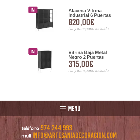
Alacena Vitrina
 Aparador 4
Industrial 6 Puertas
s Correderas
820,00€
Metal Negro
3,00€
Industrial
Darostes
Iva y transporte incluido
nsporte incluido
Vitrina Baja Metal
 Industrial
Negro 2 Puertas
 Metal 2
315,00€
7,99€
Acristaladas Serie
 Cristal
Aubert
s
Iva y transporte incluido
nsporte incluido
MENÚ
974 244 993
teléfono
info@artesaniadecoracion.com
mail