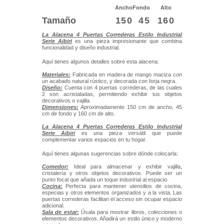
Ancho
Fondo
Alto
Tamaño
150
45
160
La Alacena 4 Puertas Correderas Estilo Industrial
Serie Aibiri
es una pieza impresionante que combina
funcionalidad y diseño industrial.
Aquí tienes algunos detalles sobre esta alacena:
Materiales:
Fabricada en madera de mango maciza con
un acabado natural rústico, y decorada con forja negra.
Diseño:
Cuenta con 4 puertas correderas, de las cuales
2 son acristaladas, permitiendo exhibir tus objetos
decorativos o vajilla.
Dimensiones:
Aproximadamente 150 cm de ancho, 45
cm de fondo y 160 cm de alto.
La Alacena 4 Puertas Correderas Estilo Industrial
Serie Aibiri
es una pieza versátil que puede
complementar varios espacios en tu hogar.
Aquí tienes algunas sugerencias sobre dónde colocarla:
Comedor:
Ideal para almacenar y exhibir vajilla,
cristalería y otros objetos decorativos. Puede ser un
punto focal que añada un toque industrial al espacio.
Cocina:
Perfecta para mantener utensilios de cocina,
especias y otros elementos organizados y a la vista. Las
puertas correderas facilitan el acceso sin ocupar espacio
adicional.
Sala de estar:
Úsala para mostrar libros, colecciones o
elementos decorativos. Añadirá un estilo único y moderno