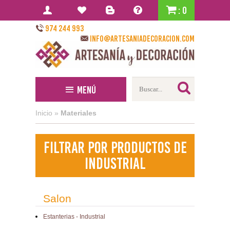
: 0
974 244 993
info@artesaniadecoracion.com
Menú
Inicio
»
Materiales
Filtrar por Productos de
industrial
Salon
Estanterias - Industrial