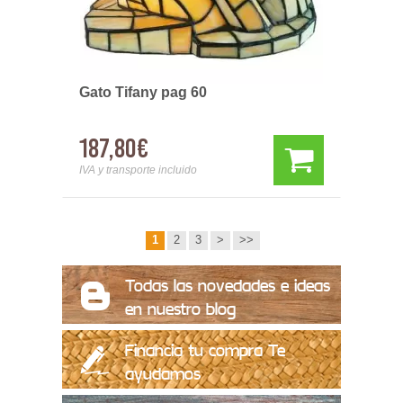
Gato Tifany pag 60
187,80€
IVA y transporte incluido
1
2
3
>
>>
Todas las novedades e ideas
en nuestro blog
Financia tu compra Te
ayudamos