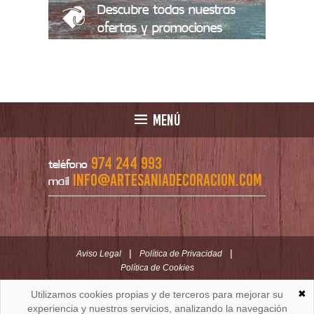
Descubre todas nuestras
ofertas y promociones
MENÚ
974 244 993
teléfono
info@artesaniadecoracion.com
mail
|
|
Aviso Legal
Política de Privacidad
Política de Cookies
✖
Utilizamos cookies propias y de terceros para mejorar su
ARTESANÍAYDECORACION.COM
C/ Padre Huesca nº 30 | Oficina C/ Roldán nº 5 -3º
experiencia y nuestros servicios, analizando la navegación