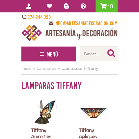
: 0
974 244 993
info@artesaniadecoracion.com
Menú
Inicio
»
Lámparas
»
Lamparas Tiffany
Lamparas Tiffany
Tiffany
Tiffany
Animales
Apliques