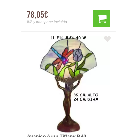
78,05€
IVA y transporte incluido
Avanico Arun Tiffany P.40