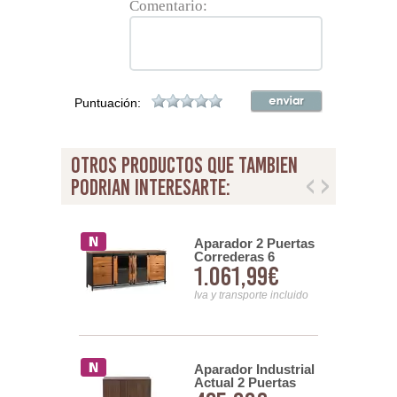
Comentario:
Puntuación:
otros productos que tambien
podrian interesarte:
 Grande 6
Aparador 2 Puertas
s 2 Puertas
Correderas 6
9,99€
1.061,99€
eras Serie
Cajones Industrial
Actual Anacar
nsporte incluido
Iva y transporte incluido
Aparador Industrial
or 3 Cajones
Actual 2 Puertas
tas
Madera Metal