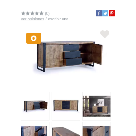
(0)
ver opiniones
/
escribir una