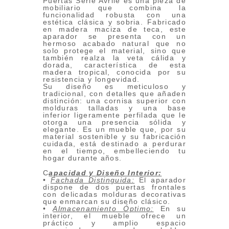
Puertas Serie Avrile es una pieza de
mobiliario que combina la
funcionalidad robusta con una
estética clásica y sobria. Fabricado
en madera maciza de teca, este
aparador se presenta con un
hermoso acabado natural que no
solo protege el material, sino que
también realza la veta cálida y
dorada, característica de esta
madera tropical, conocida por su
resistencia y longevidad.
Su diseño es meticuloso y
tradicional, con detalles que añaden
distinción: una cornisa superior con
molduras talladas y una base
inferior ligeramente perfilada que le
otorga una presencia sólida y
elegante. Es un mueble que, por su
material sostenible y su fabricación
cuidada, está destinado a perdurar
en el tiempo, embelleciendo tu
hogar durante años.
C
apacidad y Diseño Interior:
•
Fachada Distinguida:
El aparador
dispone de dos puertas frontales
con delicadas molduras decorativas
que enmarcan su diseño clásico.
•
Almacenamiento Óptimo:
En su
interior, el mueble ofrece un
práctico y amplio espacio