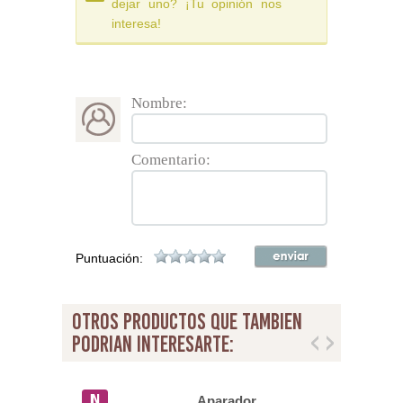
dejar uno? ¡Tu opinión nos
interesa!
Nombre:
Comentario:
Puntuación:
otros productos que tambien
podrian interesarte:
or Buffet
Aparador