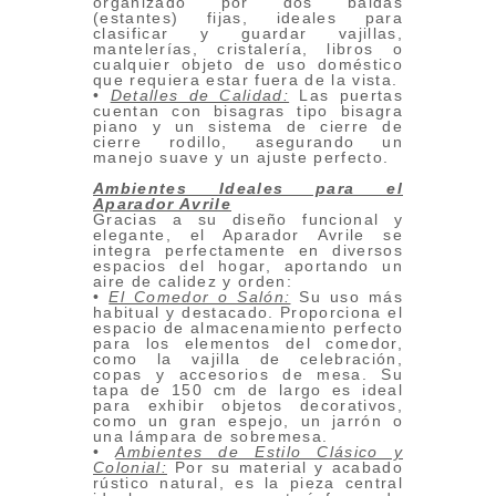
organizado por dos baldas
(estantes) fijas, ideales para
clasificar y guardar vajillas,
mantelerías, cristalería, libros o
cualquier objeto de uso doméstico
que requiera estar fuera de la vista.
•
Detalles de Calidad:
Las puertas
cuentan con bisagras tipo bisagra
piano y un sistema de cierre de
cierre rodillo, asegurando un
manejo suave y un ajuste perfecto.
Ambientes Ideales para el
Aparador Avrile
Gracias a su diseño funcional y
elegante, el Aparador Avrile se
integra perfectamente en diversos
espacios del hogar, aportando un
aire de calidez y orden:
•
El Comedor o Salón:
Su uso más
habitual y destacado. Proporciona el
espacio de almacenamiento perfecto
para los elementos del comedor,
como la vajilla de celebración,
copas y accesorios de mesa. Su
tapa de 150 cm de largo es ideal
para exhibir objetos decorativos,
como un gran espejo, un jarrón o
una lámpara de sobremesa.
•
Ambientes de Estilo Clásico y
Colonial:
Por su material y acabado
rústico natural, es la pieza central