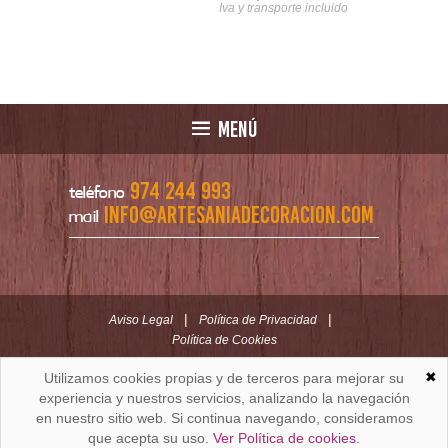
nsporte incluido
Iva y transporte incluido
MENÚ
974 244 993
teléfono
info@artesaniadecoracion.com
mail
|
|
Aviso Legal
Política de Privacidad
Política de Cookies
✖
Utilizamos cookies propias y de terceros para mejorar su
ARTESANÍAYDECORACION.COM
C/ Padre Huesca nº 30 | Oficina C/ Roldán nº 5 -3º
experiencia y nuestros servicios, analizando la navegación
Huesca (España)
en nuestro sitio web. Si continua navegando, consideramos
que acepta su uso.
Ver Política de cookies.