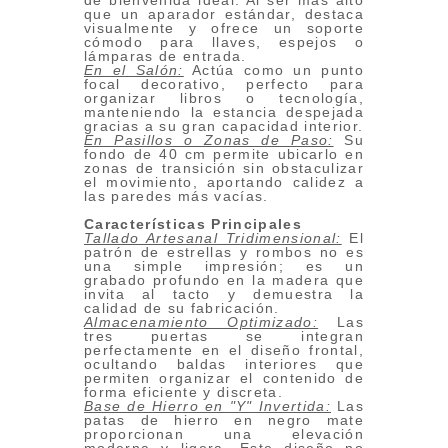
de bienvenida ideal. Al ser más alto
que un aparador estándar, destaca
visualmente y ofrece un soporte
cómodo para llaves, espejos o
lámparas de entrada.
En el Salón:
Actúa como un punto
focal decorativo, perfecto para
organizar libros o tecnología,
manteniendo la estancia despejada
gracias a su gran capacidad interior.
En Pasillos o Zonas de Paso:
Su
fondo de 40 cm permite ubicarlo en
zonas de transición sin obstaculizar
el movimiento, aportando calidez a
las paredes más vacías.
Características Principales
Tallado Artesanal Tridimensional:
El
patrón de estrellas y rombos no es
una simple impresión; es un
grabado profundo en la madera que
invita al tacto y demuestra la
calidad de su fabricación.
Almacenamiento Optimizado:
Las
tres puertas se integran
perfectamente en el diseño frontal,
ocultando baldas interiores que
permiten organizar el contenido de
forma eficiente y discreta.
Base de Hierro en "Y" Invertida:
Las
patas de hierro en negro mate
proporcionan una elevación