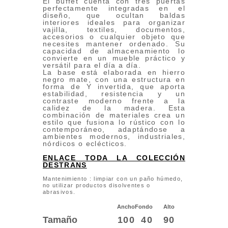
El buffet cuenta con tres puertas
perfectamente integradas en el
diseño, que ocultan baldas
interiores ideales para organizar
vajilla, textiles, documentos,
accesorios o cualquier objeto que
necesites mantener ordenado. Su
capacidad de almacenamiento lo
convierte en un mueble práctico y
versátil para el día a día.
La base está elaborada en hierro
negro mate, con una estructura en
forma de Y invertida, que aporta
estabilidad, resistencia y un
contraste moderno frente a la
calidez de la madera. Esta
combinación de materiales crea un
estilo que fusiona lo rústico con lo
contemporáneo, adaptándose a
ambientes modernos, industriales,
nórdicos o eclécticos.
ENLACE TODA LA COLECCIÓN
DESTRANS
Mantenimiento : limpiar con un paño húmedo,
no utilizar productos disolventes o
abrasivos.
Ancho
Fondo
Alto
Tamaño
100
40
90