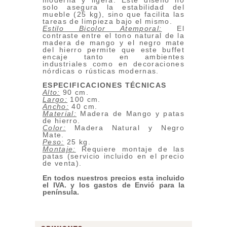
moderna y ligera. Este diseño no
solo asegura la estabilidad del
mueble (25 kg), sino que facilita las
tareas de limpieza bajo el mismo.
Estilo Bicolor Atemporal:
El
contraste entre el tono natural de la
madera de mango y el negro mate
del hierro permite que este buffet
encaje tanto en ambientes
industriales como en decoraciones
nórdicas o rústicas modernas.
ESPECIFICACIONES TÉCNICAS
Alto:
90 cm.
Largo:
100 cm.
Ancho:
40 cm.
Material:
Madera de Mango y patas
de hierro.
Color:
Madera Natural y Negro
Mate.
Peso:
25 kg.
Montaje:
Requiere montaje de las
patas (servicio incluido en el precio
de venta).
En todos nuestros precios esta incluido
el IVA. y los gastos de Envió para la
península.