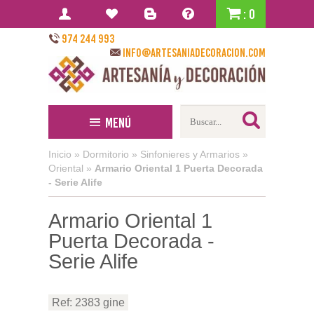
: 0
974 244 993
info@artesaniadecoracion.com
Menú
Inicio
»
Dormitorio
»
Sinfonieres y Armarios
»
Oriental
»
Armario Oriental 1 Puerta Decorada
- Serie Alife
Armario Oriental 1
Puerta Decorada -
Serie Alife
Ref: 2383 gine