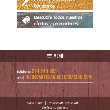
ayudamos
Descubre todas nuestras
ofertas y promociones
MENÚ
974 244 993
teléfono
info@artesaniadecoracion.com
mail
|
|
Aviso Legal
Política de Privacidad
Política de Cookies