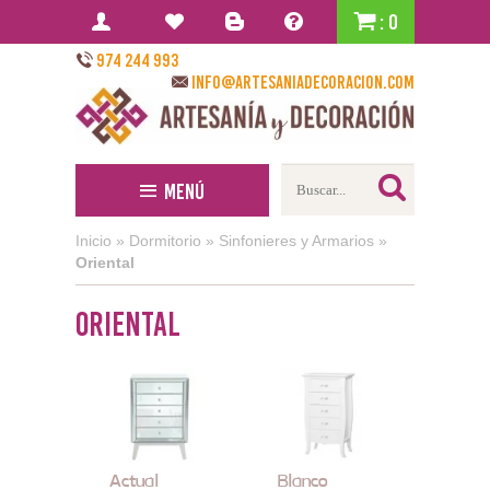
: 0
974 244 993
info@artesaniadecoracion.com
Menú
Inicio
»
Dormitorio
»
Sinfonieres y Armarios
»
Oriental
Oriental
Actual
Blanco