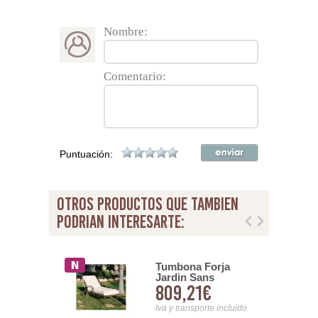
Nombre:
Comentario:
Puntuación:
otros productos que tambien
podrian interesarte:
 forja y
Tumbona Forja
o Chapa en
Jardin Sans
38€
809,21€
s Serie
nsporte incluido
Iva y transporte incluido