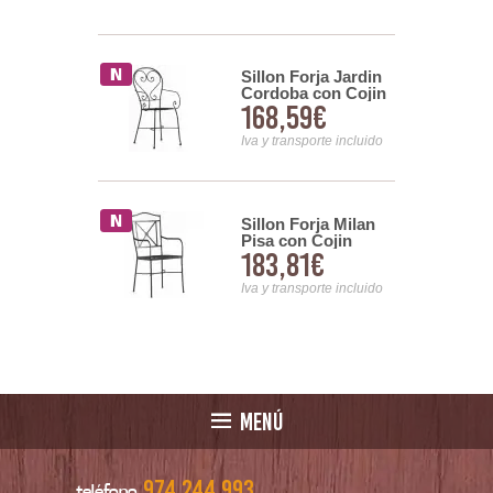
Sillon Forja Jardin
Forja Negro
Cordoba con Cojin
le y Mosaico
168,59€
00€
 Serie Aremt
Iva y transporte incluido
nsporte incluido
orja Venecia
Sillon Forja Milan
Pisa con Cojin
42€
183,81€
nsporte incluido
Iva y transporte incluido
MENÚ
974 244 993
teléfono