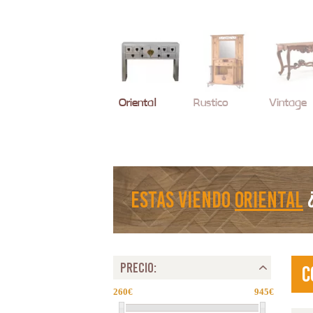
Oriental
Rustico
Vintage
estas viendo
Oriental
¿
PRECIO:
C
260
945