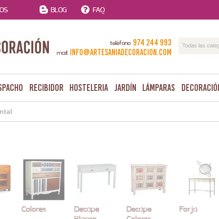
TOS
BLOG
FAQ
974 244 993
teléfono
Todas las cate
info@artesaniadecoracion.com
mail
spacho
Recibidor
Hosteleria
Jardín
Lámparas
Decoració
ntal
Colores
Decape
Decape
Forja
Blanco
Colores