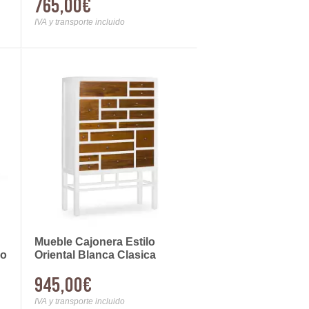
765,00€
IVA y transporte incluido
Mueble Cajonera Estilo
io
Oriental Blanca Clasica
Serie Abeast
945,00€
IVA y transporte incluido