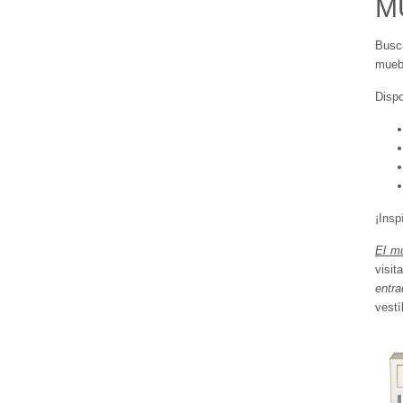
M
Busc
muebl
Disp
¡Insp
El mu
visit
entra
vestí