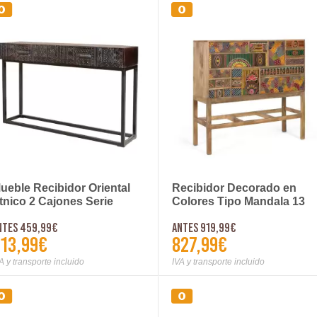
ueble Recibidor Oriental
Recibidor Decorado en
tnico 2 Cajones Serie
Colores Tipo Mandala 13
eroglifico
Cajones Alverit
ntes 459,99€
Antes 919,99€
13,99€
827,99€
A y transporte incluido
IVA y transporte incluido