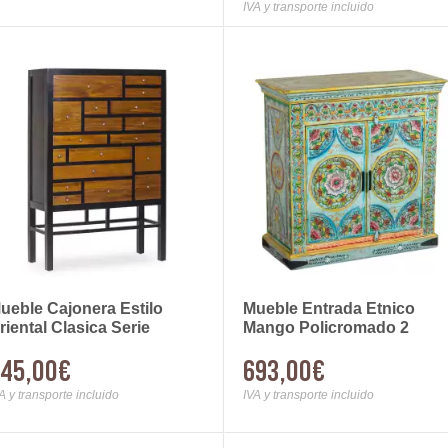
IVA y transporte incluido
ueble Cajonera Estilo
Mueble Entrada Etnico
riental Clasica Serie
Mango Policromado 2
beast
Puertas Ambros
45,00€
693,00€
A y transporte incluido
IVA y transporte incluido