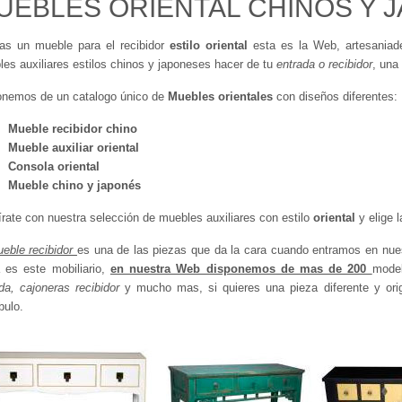
UEBLES ORIENTAL CHINOS Y 
as un mueble para el recibidor
estilo oriental
esta es la Web, artesaniad
es auxiliares estilos chinos y japoneses hacer de tu
entrada o recibidor
, una
onemos de un catalogo único de
Muebles orientales
con diseños diferentes:
Mueble recibidor chino
Mueble auxiliar oriental
Consola oriental
Mueble chino y japonés
írate con nuestra selección de muebles auxiliares
con estilo
oriental
y elige 
eble recibidor
es una de las piezas que da la cara cuando entramos en nues
a es este mobiliario,
en nuestra Web disponemos de mas de 200
model
da, cajoneras recibidor
y mucho mas, si quieres una pieza diferente y ori
bulo.