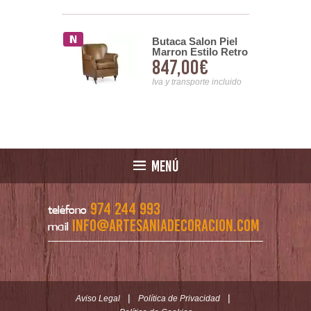
intage
Butaca Salon Piel
le Madera
Marron Estilo Retro
00€
847,00€
Tarlton
Vintage Serie Ayrer
nsporte incluido
Iva y transporte incluido
MENÚ
974 244 993
teléfono
info@artesaniadecoracion.com
mail
|
|
Aviso Legal
Política de Privacidad