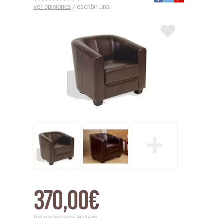
ver opiniones
/
escribir una
+
370,00€
IVA y transporte incluido