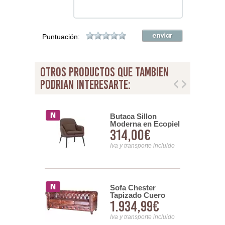
Puntuación:
otros productos que tambien
podrian interesarte:
intage
Butaca Sillon
le Madera
Moderna en Ecopiel
00€
314,00€
Tarlton
y Patas Metal
Detroyt
nsporte incluido
Iva y transporte incluido
o Poli Piel
Sofa Chester
s de 90 y
Tapizado Cuero
1€
1.934,99€
uhac
Marron Viejo 3
Plazas Serie Alinas
nsporte incluido
Iva y transporte incluido