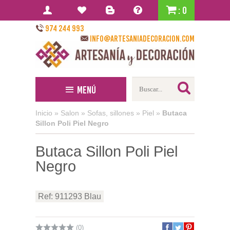
: 0
974 244 993
info@artesaniadecoracion.com
Menú
Inicio
»
Salon
»
Sofas, sillones
»
Piel
»
Butaca
Sillon Poli Piel Negro
Butaca Sillon Poli Piel
Negro
Ref: 911293 Blau
(0)