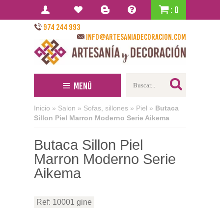
: 0
974 244 993
info@artesaniadecoracion.com
Menú
Inicio
»
Salon
»
Sofas, sillones
»
Piel
»
Butaca
Sillon Piel Marron Moderno Serie Aikema
Butaca Sillon Piel
Marron Moderno Serie
Aikema
Ref: 10001 gine