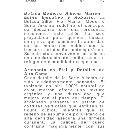
Tamaño
103
98
67
Butaca Moderna Aikema Marrón |
Estilo Ejecutivo y Robusto
.
La
Butaca Sillón Piel Marrón Moderno
Serie Aikema redefine el concepto
de descanso con una presencia
imponente. Este sillón ha sido
proyectado para quienes buscan
una pieza que combine la autoridad
de los materiales nobles con la
frescura del diseño contemporáneo.
Su estructura envolvente no solo es
una declaración de estilo, sino un
refugio de comodidad excepcional.
Artesanía en Piel y Detalles de
Alta Gama
Cada detalle de la Serie Aikema ha
sido cuidadosamente pensado. El
tapizado en piel 100% natural de
color marrón ofrece una textura
orgánica y una durabilidad que
mejora con el paso del tiempo. El
acolchado presenta un patrón de
costuras verticales que estilizan su
figura cúbica, mientras que su
relleno de espuma de poliuretano de
alta densidad asegura una firmeza
duradera. La calidez del cuero
contrasta magistralmente con sus