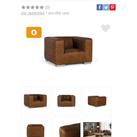
(0)
ver opiniones
/
escribir una