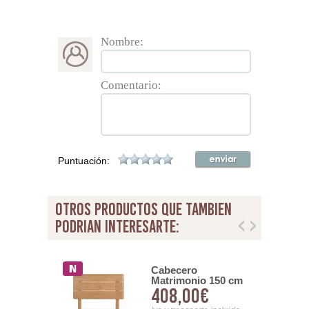
Nombre:
Comentario:
Puntuación:
otros productos que tambien
podrian interesarte:
o Bergo 4
Cabecero
s
Matrimonio 150 cm
00€
408,00€
Teca Natural Serie
Eyre