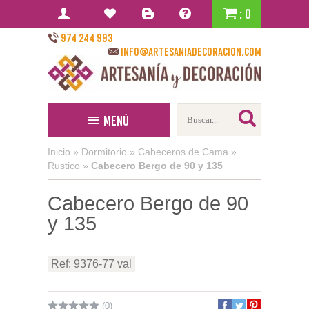
: 0
974 244 993
info@artesaniadecoracion.com
Menú
Inicio
»
Dormitorio
»
Cabeceros de Cama
»
Rustico
»
Cabecero Bergo de 90 y 135
Cabecero Bergo de 90
y 135
Ref: 9376-77 val
(0)