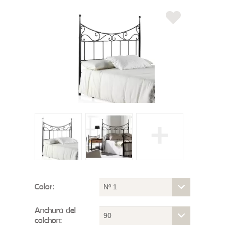
+
Color:
Nº 1
Anchura del
90
colchon: