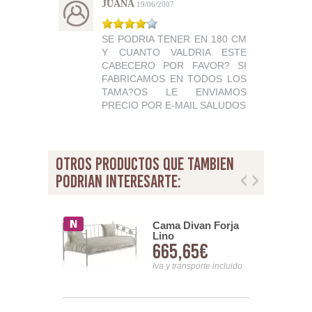
JUANA
19/06/2007
SE PODRIA TENER EN 180 CM
Y CUANTO VALDRIA ESTE
CABECERO POR FAVOR? SI
FABRICAMOS EN TODOS LOS
TAMA?OS LE ENVIAMOS
PRECIO POR E-MAIL SALUDOS
otros productos que tambien
podrian interesarte:
ro Juvenil
Cama Divan Forja
argarita
Lino
00€
665,65€
no Con
 Eneas
nsporte incluido
Iva y transporte incluido