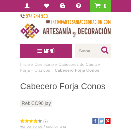
: 0
974 244 993
info@artesaniadecoracion.com
Menú
Inicio
»
Dormitorio
»
Cabeceros de Cama
»
Forja
»
Clasicos
»
Cabecero Forja Conos
Cabecero Forja Conos
Ref: CC90 jay
(7)
ver opiniones
/
escribir una