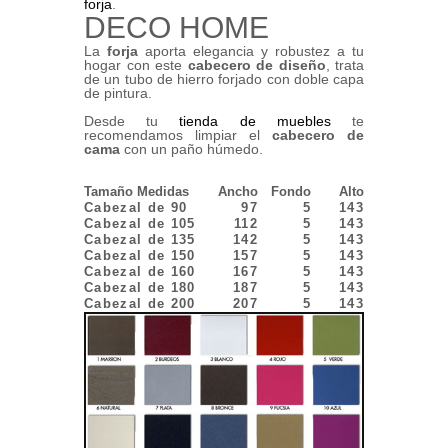
forja
.
DECO HOME
La
forja
aporta elegancia y robustez a tu
hogar con este
cabecero de diseño
, trata
de un tubo de hierro forjado con doble capa
de pintura.
Desde tu
tienda de muebles
te
recomendamos limpiar el
cabecero de
cama
con un paño húmedo.
Tamaño Medidas
Ancho
Fondo
Alto
Cabezal de 90
97
5
143
Cabezal de 105
112
5
143
Cabezal de 135
142
5
143
Cabezal de 150
157
5
143
Cabezal de 160
167
5
143
Cabezal de 180
187
5
143
Cabezal de 200
207
5
143