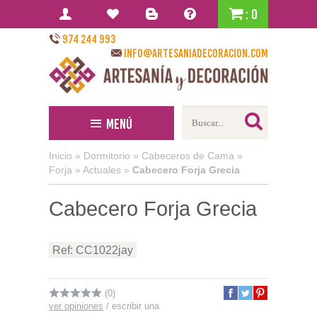
: 0
974 244 993
info@artesaniadecoracion.com
Menú
Inicio
»
Dormitorio
»
Cabeceros de Cama
»
Forja
»
Actuales
»
Cabecero Forja Grecia
Cabecero Forja Grecia
Ref: CC1022jay
(0)
ver opiniones
/
escribir una