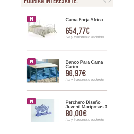
podrian interesarte:
rja Litera
Cama Forja Africa
33€
654,77€
nsporte incluido
Iva y transporte incluido
ivan Forja
Banco Para Cama
Carim
32€
96,97€
nsporte incluido
Iva y transporte incluido
ro Forja
Perchero Diseño
a
Juvenil Mariposas 3
00€
80,00€
Pomos acero Mark
nsporte incluido
Iva y transporte incluido