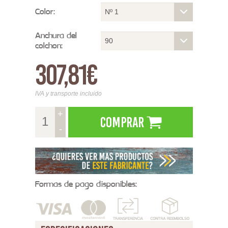
Color:
Nº 1
Anchura del
90
colchon:
307,81€
IVA y transporte incluido
+
Comprar
-
Formas de pago disponibles: