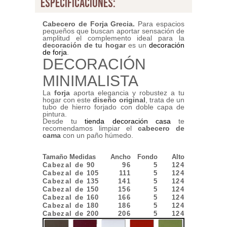
especificaciones:
Cabecero de Forja Grecia.
Para espacios
pequeños que buscan aportar sensación de
amplitud el complemento ideal para la
decoración de tu hogar
es un
decoración
de forja
.
DECORACIÓN
MINIMALISTA
La
forja
aporta elegancia y robustez a tu
hogar con este
diseño original
, trata de un
tubo de hierro forjado con doble capa de
pintura.
Desde tu
tienda decoración casa
te
recomendamos limpiar el
cabecero de
cama
con un paño húmedo.
Tamaño Medidas
Ancho
Fondo
Alto
Cabezal de 90
96
5
124
Cabezal de 105
111
5
124
Cabezal de 135
141
5
124
Cabezal de 150
156
5
124
Cabezal de 160
166
5
124
Cabezal de 180
186
5
124
Cabezal de 200
206
5
124