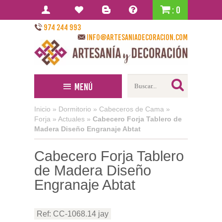
: 0
974 244 993
info@artesaniadecoracion.com
Menú
Inicio
»
Dormitorio
»
Cabeceros de Cama
»
Forja
»
Actuales
»
Cabecero Forja Tablero de
Madera Diseño Engranaje Abtat
Cabecero Forja Tablero
de Madera Diseño
Engranaje Abtat
Ref: CC-1068.14 jay