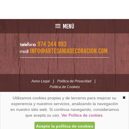
MENÚ
974 244 993
teléfono
info@artesaniadecoracion.com
mail
|
|
Aviso Legal
Política de Privacidad
Política de Cookies
✖
Utilizamos cookies propias y de terceros para mejorar su
ARTESANÍAYDECORACION.COM
C/ Padre Huesca nº 30 | Oficina C/ Roldán nº 5 -3º
experiencia y nuestros servicios, analizando la navegación
Huesca (España)
en nuestro sitio web. Si continua navegando, consideramos
que acepta su uso.
Ver Política de cookies.
Acepto la política de cookies