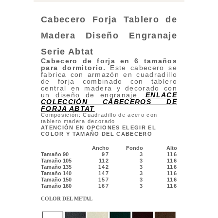
Cabecero Forja Tablero de
Madera Diseño Engranaje
Serie Abtat
Cabecero de forja en 6 tamaños
para dormitorio
.
Este cabecero se
fabrica con armazón en cuadradillo
de forja combinado con tablero
central en madera y decorado con
un diseño de engranaje.
ENLACE
COLECCIÓN CABECEROS DE
FORJA ABTAT
Composición: Cuadradillo de acero con
tablero madera decorado
ATENCIÓN EN OPCIONES ELEGIR EL
COLOR Y TAMAÑO DEL CABECERO
Ancho
Fondo
Alto
Tamaño 90
97
3
116
Tamaño 105
112
3
116
Tamaño 135
142
3
116
Tamaño 140
147
3
116
Tamaño 150
157
3
116
Tamaño 160
167
3
116
COLOR DEL METAL