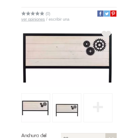
(0)
ver opiniones
/
escribir una
+
Anchura del