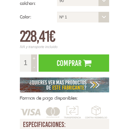
90
colchon:
Color:
Nº 1
228,41€
IVA y transporte incluido
+
Comprar
-
Formas de pago disponibles:
especificaciones: