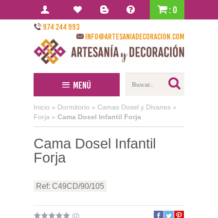
: 0
974 244 993
info@artesaniadecoracion.com
Menú
Inicio
»
Dormitorio
»
Camas Dosel y Divanes
»
Forja
»
Cama Dosel Infantil Forja
Cama Dosel Infantil
Forja
Ref: C49CD/90/105
(0)