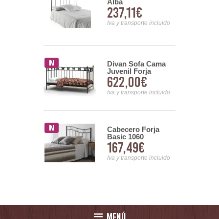
argarita
Alba
00€
237,11€
no Con
 Eneas
nsporte incluido
Iva y transporte incluido
osel Forja
Divan Sofa Cama
Juvenil Forja
8,53€
622,00€
Mariposas Mark
nsporte incluido
Iva y transporte incluido
osel Forja
Cabecero Forja
Basic 1060
40€
167,49€
nsporte incluido
Iva y transporte incluido
MENÚ