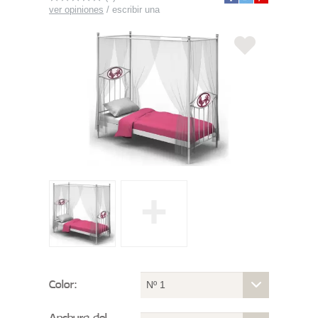
ver opiniones
/
escribir una
+
Color:
Nº 1
Anchura del