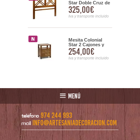
Star Doble Cruz de
Puertas
325,00€
00€
150
les 2 Cajones
Iva y transporte incluido
nsporte incluido
 Noche
Mesita Colonial
l Flash 5
Star 2 Cajones y
00€
254,00€
s
Estante
nsporte incluido
Iva y transporte incluido
MENÚ
974 244 993
teléfono
info@artesaniadecoracion.com
mail