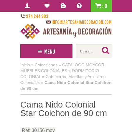
: 0
974 244 993
info@artesaniadecoracion.com
Menú
Inicio
»
Colecciones
»
CATALOGO MOYCOR
MUEBLES COLONIALES
»
DORMITORIO
COLONIAL
»
Cabeceros, Mesillas y Auxiliares
Coloniales
»
Cama Nido Colonial Star Colchon
de 90 cm
Cama Nido Colonial
Star Colchon de 90 cm
Ref: 30156 moy