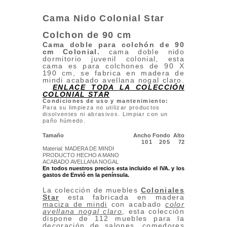
Cama Nido Colonial Star
Colchon de 90 cm
Cama doble para colchón de 90
cm Colonial.
cama doble nido
dormitorio juvenil colonial, esta
cama es para colchones de 90 X
190 cm, se fabrica en madera de
mindi acabado avellana nogal claro.
ENLACE TODA LA COLECCIÓN
COLONIAL STAR
Condiciones de uso y mantenimiento:
Para su limpieza no utilizar productos
disolventes ni abrasivos. Limpiar con un
paño húmedo.
Tamaño
Ancho
Fondo
Alto
101
205
72
Material: MADERA DE MINDI
PRODUCTO HECHO A MANO
ACABADO AVELLANA NOGAL
En todos nuestros precios esta incluido el IVA. y los
gastos de Envió
en la península.
La colección de muebles
Coloniales
Star
esta fabricada en madera
maciza de mindi
con acabado
color
avellana nogal claro
, esta colección
dispone de 112 muebles para la
decoración de salones, comedores