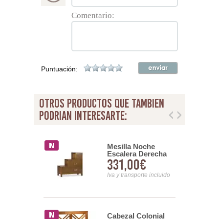
Comentario:
Puntuación:
otros productos que tambien
podrian interesarte:
l Colonial
Mesilla Noche
oble Cruz
Escalera Derecha
00€
331,00€
e 90
Colonial 4 Cajones
serie Star
nsporte incluido
Iva y transporte incluido
Cabezal Colonial
ro Colonial