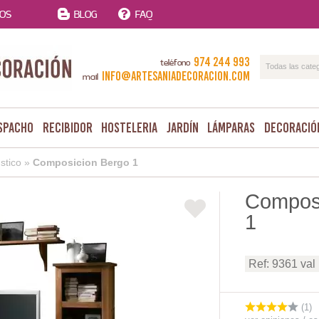
TOS
BLOG
FAQ
974 244 993
teléfono
Todas las cate
info@artesaniadecoracion.com
mail
spacho
Recibidor
Hosteleria
Jardín
Lámparas
Decoració
stico
»
Composicion Bergo 1
Composi
1
Ref: 9361 val
(1)