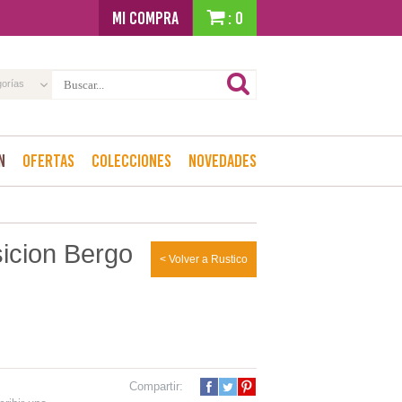
MI COMPRA
: 0
gorías
n
Ofertas
Colecciones
Novedades
cion Bergo
< Volver a Rustico
Compartir: