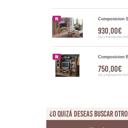
35
Composicion S
930,00€
Iva y transporte inc
 Bergo
Composicion B
750,00€
Iva y transporte inc
¿O quizá deseas buscar otro