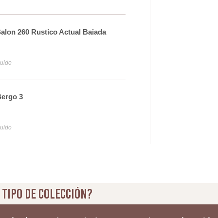
alon 260 Rustico Actual Baiada
Arm
66
luido
Iva y
ergo 3
Vitr
52
luido
Iva y
 tipo de colección?