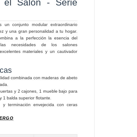
 el Salón - Serie
 un conjunto modular extraordinario
tez y una gran personalidad a tu hogar.
ombina a la perfección la esencia del
n las necesidades de los salones
xcelentes materiales y un cautivador
icas
alidad combinada con maderas de abeto
zada.
puertas y 2 cajones, 1 mueble bajo para
y 1 balda superior flotante.
 y terminación envejecida con ceras
BERGO