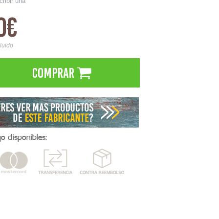
cribir una
0€
cluido
Comprar
 disponibles: