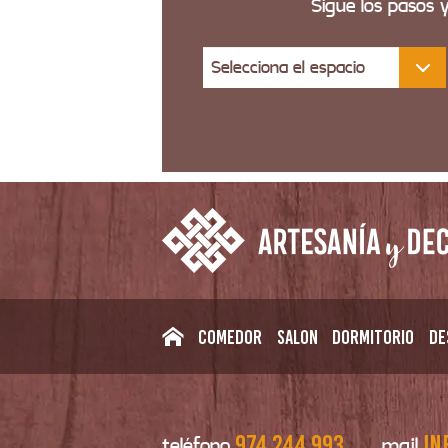
Sigue los pasos 
Selecciona el espacio
Comedor
Salon
Dormitorio
De
974 244 993
in
teléfono
mail