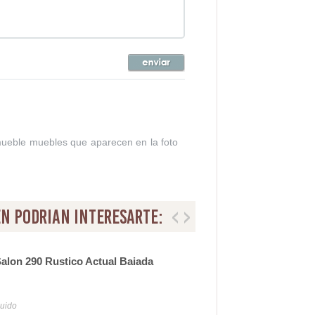
 mueble muebles que aparecen en la foto
n podrian interesarte:
alon 290 Rustico Actual Baiada
Sill
96
luido
Iva y