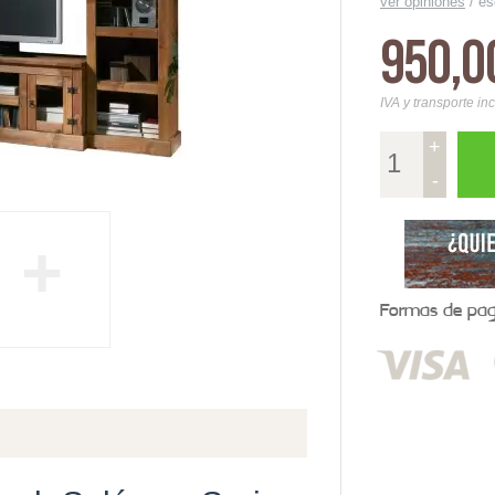
ver opiniones
/
es
950,0
IVA y transporte in
+
-
+
Formas de pago