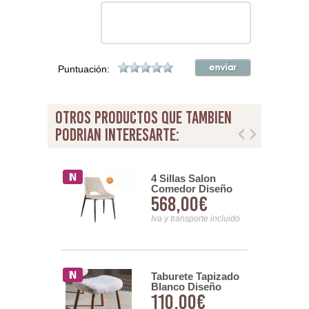
Puntuación:
otros productos que tambien
podrian interesarte:
Comedor
4 Sillas Salon
 Tapizada
Comedor Diseño
00€
568,00€
ria Crema
Moderno Tapizado
da Addey
Beige Adiska
nsporte incluido
Iva y transporte incluido
2 Sillas
Taburete Tapizado
das Beige
Blanco Diseño
00€
110,00€
etal Serie
Actual Serie Kirk