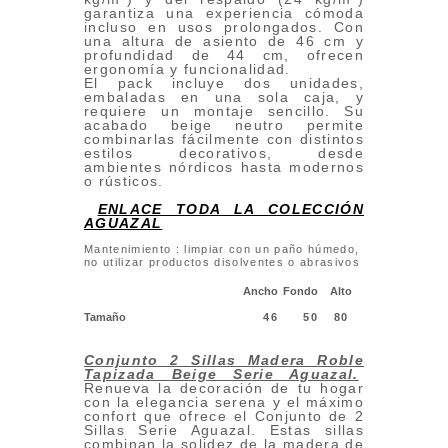
garantiza una experiencia cómoda
incluso en usos prolongados. Con
una altura de asiento de 46 cm y
profundidad de 44 cm, ofrecen
ergonomía y funcionalidad.
El pack incluye dos unidades,
embaladas en una sola caja, y
requiere un montaje sencillo. Su
acabado beige neutro permite
combinarlas fácilmente con distintos
estilos decorativos, desde
ambientes nórdicos hasta modernos
o rústicos.
ENLACE TODA LA COLECCIÓN
AGUAZAL
Mantenimiento : limpiar con un paño húmedo,
no utilizar productos disolventes o abrasivos
Ancho
Fondo
Alto
Tamaño
46
50
80
Conjunto 2 Sillas Madera Roble
Tapizada Beige Serie Aguazal
.
Renueva la decoración de tu hogar
con la elegancia serena y el máximo
confort que ofrece el Conjunto de 2
Sillas Serie Aguazal. Estas sillas
combinan la solidez de la madera de