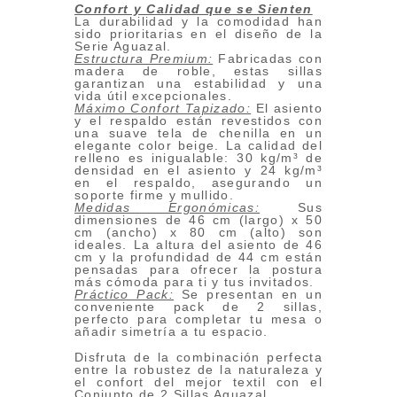
Confort y Calidad que se Sienten
La durabilidad y la comodidad han
sido prioritarias en el diseño de la
Serie Aguazal.
Estructura Premium:
Fabricadas con
madera de roble, estas sillas
garantizan una estabilidad y una
vida útil excepcionales.
Máximo Confort Tapizado:
El asiento
y el respaldo están revestidos con
una suave tela de chenilla en un
elegante color beige. La calidad del
relleno es inigualable: 30 kg/m³ de
densidad en el asiento y 24 kg/m³
en el respaldo, asegurando un
soporte firme y mullido.
Medidas Ergonómicas:
Sus
dimensiones de 46 cm (largo) x 50
cm (ancho) x 80 cm (alto) son
ideales. La altura del asiento de 46
cm y la profundidad de 44 cm están
pensadas para ofrecer la postura
más cómoda para ti y tus invitados.
Práctico Pack:
Se presentan en un
conveniente pack de 2 sillas,
perfecto para completar tu mesa o
añadir simetría a tu espacio.
Disfruta de la combinación perfecta
entre la robustez de la naturaleza y
el confort del mejor textil con el
Conjunto de 2 Sillas Aguazal.