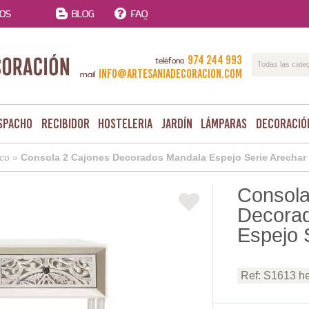
TOS
BLOG
FAQ
974 244 993
teléfono
Todas las cate
info@artesaniadecoracion.com
mail
spacho
Recibidor
Hosteleria
Jardín
Lámparas
Decoració
co
»
Consola 2 Cajones Decorados Mandala Espejo Serie Arechar
Consola
Decora
Espejo 
Ref: S1613 h