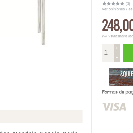
(0)
ver opiniones
/
es
248,0
IVA y transporte in
+
-
Formas de pago