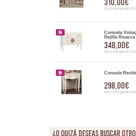
310,00€
Iva y transporte inc
 1 Cajon Agneli
Comoda Vintag
Rejilla Rivazza
348,00€
Iva y transporte inc
Consola Recib
 Blanco Decape Serie
298,00€
Iva y transporte inc
¿O quizá deseas buscar otro