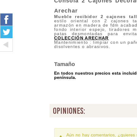
Consola 2 Cajones Decor
Ar
echar
Mueble recibidor 2 cajones tal
estilo oriental con 2 cajones t
armazón en madera de fdm acabado
fondo interior espejo, tiradores m
patas desmontadas para envit
COLECCIÓN ARECHAR
Mantenimiento : limpiar con un pañ
disolventes o abrasivos.
Tamaño
En todos nuestros precios esta incluido
península.
opiniones:
Aún no hay comentarios, ¿quieres 