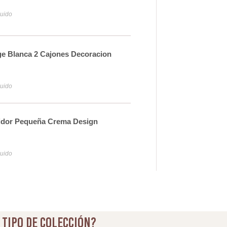
38
luido
Iva y
e Blanca 2 Cajones Decoracion
Con
48
luido
Iva y
idor Pequeña Crema Design
Cons
35
luido
Iva y
 tipo de colección?