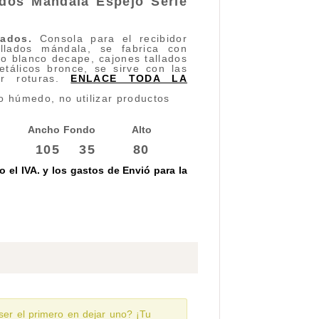
ados Mandala Espejo
Serie
lados
.
Consola para el recibidor
allados mándala, se fabrica con
 blanco decape, cajones tallados
etálicos bronce, se sirve con las
ar roturas.
ENLACE TODA LA
o húmedo, no utilizar productos
Ancho
Fondo
Alto
105
35
80
 el IVA. y los gastos de Envió para la
ser el primero en dejar uno? ¡Tu