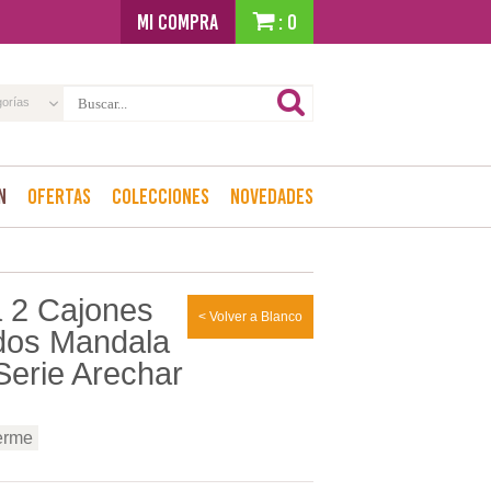
MI COMPRA
: 0
gorías
n
Ofertas
Colecciones
Novedades
 2 Cajones
< Volver a Blanco
dos Mandala
Serie Arechar
erme