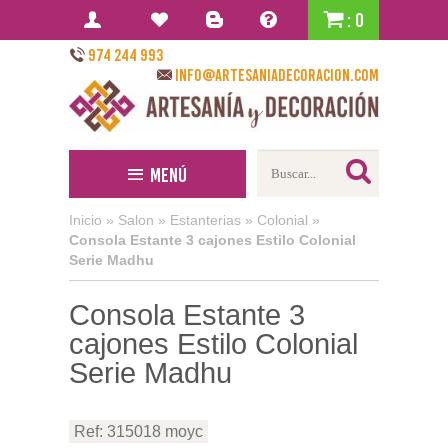
: 0
974 244 993
info@artesaniadecoracion.com
Menú
Inicio
»
Salon
»
Estanterias
»
Colonial
»
Consola Estante 3 cajones Estilo Colonial
Serie Madhu
Consola Estante 3
cajones Estilo Colonial
Serie Madhu
Ref: 315018 moyc