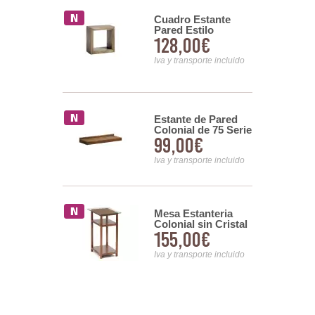
 Colonial
Cuadro Estante
ombi 4
Pared Estilo
00€
128,00€
s
Colonial Actual
Serie Merapi
nsporte incluido
Iva y transporte incluido
a Estantes
Estante de Pared
l Serie
Colonial de 75 Serie
00€
99,00€
Star
nsporte incluido
Iva y transporte incluido
e Cubo
Mesa Estanteria
do Estilo
Colonial sin Cristal
00€
155,00€
l Serie
Serie PC Blau
nsporte incluido
Iva y transporte incluido