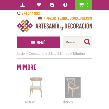
: 0
974 244 993
info@artesaniadecoracion.com
Menú
Inicio
»
Despacho
»
Sillas Sillones
»
Mimbre
Mimbre
Actual
Blanco