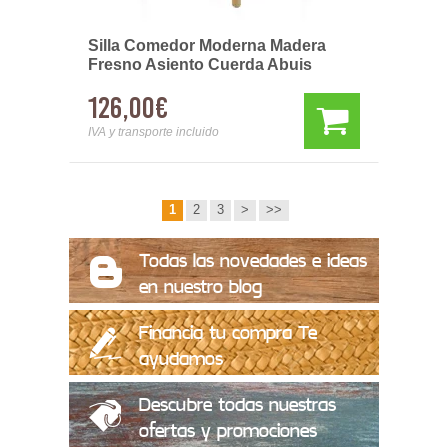
Silla Comedor Moderna Madera
Fresno Asiento Cuerda Abuis
126,00€
IVA y transporte incluido
1
2
3
>
>>
Todas las novedades e ideas
en nuestro blog
Financia tu compra Te
ayudamos
Descubre todas nuestras
ofertas y promociones